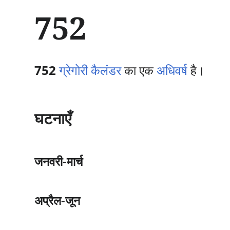
सा
752
म
ग्री
प
र
जा
752
ग्रेगोरी कैलंडर
का एक
अधिवर्ष
है।
एँ
घटनाएँ
जनवरी-मार्च
अप्रैल-जून