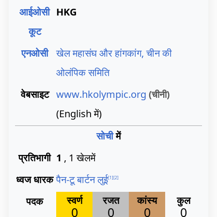
आईओसी
HKG
कूट
एनओसी
खेल महासंघ और हांगकांग, चीन की
ओलंपिक समिति
वेबसाइट
www
.hkolympic
.org
(चीनी)
(English में)
सोची
में
प्रतिभागी
1
, 1 खेलमें
ध्वज धारक
पैन-टू बार्टन लुई
[
1
]
[
2
]
स्वर्ण
रजत
कांस्य
कुल
पदक
0
0
0
0