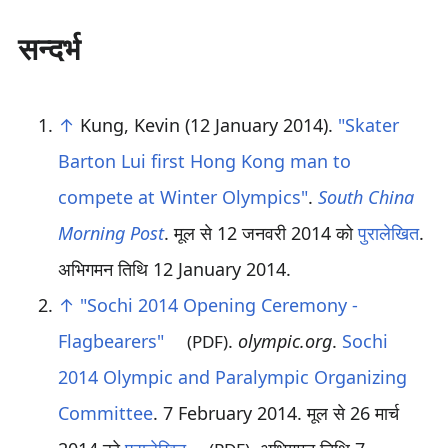
सन्दर्भ
↑
Kung, Kevin (12 January 2014).
"Skater
Barton Lui first Hong Kong man to
compete at Winter Olympics"
.
South China
Morning Post
. मूल से 12 जनवरी 2014 को
पुरालेखित
.
अभिगमन तिथि
12 January
2014
.
↑
"Sochi 2014 Opening Ceremony -
Flagbearers"
.
olympic.org
.
Sochi
(PDF)
2014 Olympic and Paralympic Organizing
Committee
. 7 February 2014. मूल से 26 मार्च