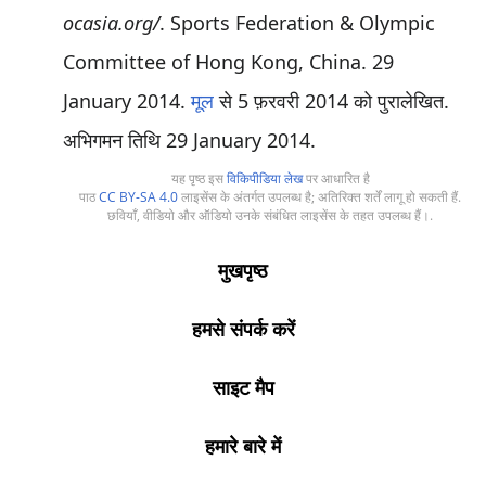
ocasia.org/
. Sports Federation & Olympic
Committee of Hong Kong, China. 29
January 2014.
मूल
से 5 फ़रवरी 2014 को पुरालेखित
.
अभिगमन तिथि
29 January
2014
.
यह पृष्ठ इस
विकिपीडिया लेख
पर आधारित है
पाठ
CC BY-SA 4.0
लाइसेंस के अंतर्गत उपलब्ध है; अतिरिक्त शर्तें लागू हो सकती हैं.
छवियाँ, वीडियो और ऑडियो उनके संबंधित लाइसेंस के तहत उपलब्ध हैं।.
मुखपृष्ठ
हमसे संपर्क करें
साइट मैप
हमारे बारे में