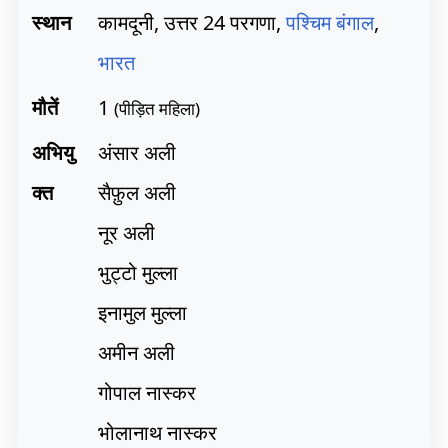
स्थान
कामदूनी, उत्तर 24 परगणा,
पश्चिम बंगाल
,
भारत
मौतें
1
(पीड़ित महिला)
अभियु
अंसार अली
क्त
सैफ़ुल अली
नूर अली
भुट्टो मुल्ला
इनामुल मुल्ला
अमीन अली
गोपाल नास्कर
भोलानाथ नास्कर