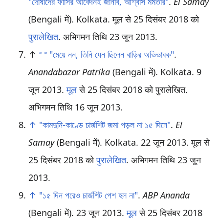
"দোষীদের ফাঁসির আবেদনই জানাব, আশ্বাস মমতার"
.
Ei Samay
(Bengali में). Kolkata. मूल से 25 दिसंबर 2018 को
पुरालेखित
. अभिगमन तिथि 23 जून 2013
.
↑
"মেয়ে নন, তিনি যেন ছিলেন বাড়ির অভিভাবক"
.
अ
आ
Anandabazar Patrika
(Bengali में). Kolkata. 9
जून 2013.
मूल
से 25 दिसंबर 2018 को पुरालेखित
.
अभिगमन तिथि 16 जून 2013
.
↑
"কামদুনি-কাণ্ডে চার্জশিট জমা পড়ল না ১৫ দিনে"
.
Ei
Samay
(Bengali में). Kolkata. 22 जून 2013. मूल से
25 दिसंबर 2018 को
पुरालेखित
. अभिगमन तिथि 23 जून
2013
.
↑
"১৫ দিন পরেও চার্জশিট পেশ হল না"
.
ABP Ananda
(Bengali में). 23 जून 2013.
मूल
से 25 दिसंबर 2018