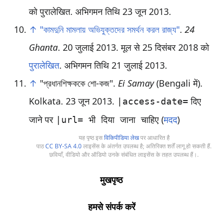
को पुरालेखित
. अभिगमन तिथि 23 जून 2013
.
↑
"কামদুনি মামলায় অভিযুক্তদের সমর্থন করল রাজ্য"
.
24
Ghanta
. 20 जुलाई 2013. मूल से 25 दिसंबर 2018 को
पुरालेखित
. अभिगमन तिथि 21 जुलाई 2013
.
↑
"প্রধানশিক্ষককে শো-কজ".
Ei Samay
(Bengali में).
Kolkata. 23 जून 2013.
दिए
|access-date=
जाने पर
(
मदद
)
|url= भी दिया जाना चाहिए
यह पृष्ठ इस
विकिपीडिया लेख
पर आधारित है
पाठ
CC BY-SA 4.0
लाइसेंस के अंतर्गत उपलब्ध है; अतिरिक्त शर्तें लागू हो सकती हैं.
छवियाँ, वीडियो और ऑडियो उनके संबंधित लाइसेंस के तहत उपलब्ध हैं।.
मुखपृष्ठ
हमसे संपर्क करें