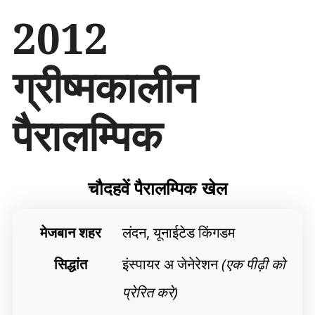
सा
2012
म
ग्री
प
ग्रीष्मकालीन
र
जा
एँ
पैरालम्पिक
चौदहवें पैरालम्पिक खेल
मेजबान शहर
लंदन, यूनाईटेड किंगडम
सिद्धांत
इंस्पायर अ जेनेरेशन
(एक पीढ़ी को
प्रेरित करे)