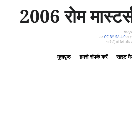
सा
2006 रोम मास्टर्स
म
ग्री
प
र
यह पृष
जा
पाठ
CC BY-SA 4.0
लाइसे
एँ
छवियाँ, वीडियो और 
मुखपृष्ठ
हमसे संपर्क करें
साइट मै