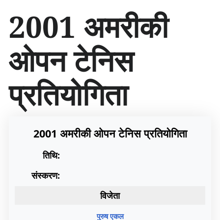
सा
2001 अमरीकी
म
ग्री
प
ओपन टेनिस
र
जा
एँ
प्रतियोगिता
2001 अमरीकी ओपन टेनिस प्रतियोगिता
तिथि:
संस्करण:
विजेता
पुरुष एकल