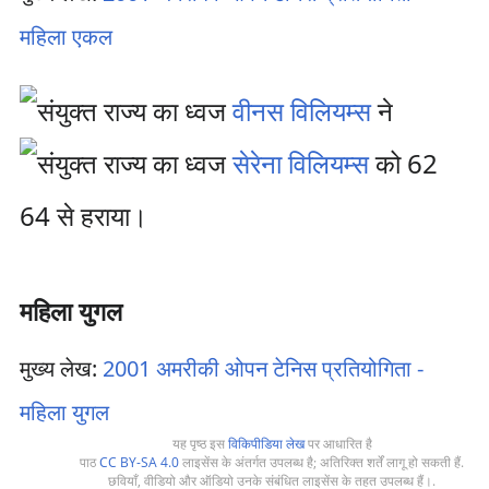
महिला एकल
वीनस विलियम्स
ने
सेरेना विलियम्स
को 62
64 से हराया।
महिला युगल
मुख्य लेख:
2001 अमरीकी ओपन टेनिस प्रतियोगिता -
महिला युगल
यह पृष्ठ इस
विकिपीडिया लेख
पर आधारित है
पाठ
CC BY-SA 4.0
लाइसेंस के अंतर्गत उपलब्ध है; अतिरिक्त शर्तें लागू हो सकती हैं.
छवियाँ, वीडियो और ऑडियो उनके संबंधित लाइसेंस के तहत उपलब्ध हैं।.