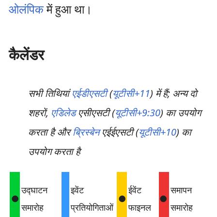
ओलंपिक
में हुआ था।
कैलेंडर
सभी तिथियां
एईडीएसटी
(
यूटीसी+11
) में हैं; अन्य दो
शहरों,
एडिलेड
एसीएसटी (
यूटीसी+9:30
) का उपयोग
करता है और
ब्रिस्बेन
एईईएसटी (
यूटीसी+10
) का
उपयोग करता है
उद्घाटन
इवेंट
ईवेंट
समापन
●
●
●
समारोह
प्रतियोगिताओं
फाइनल
समारोह