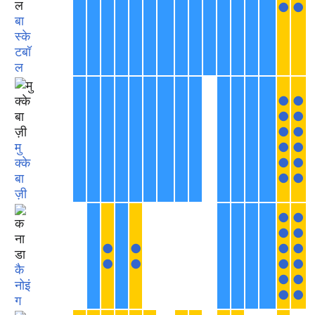
●
●
बा
स्के
टबॉ
ल
●
●
●
●
●
●
मु
●
●
क्के
●
●
बा
●
●
ज़ी
●
●
●
●
●
●
●
●
●
●
●
●
कै
●
●
नोइं
●
●
ग