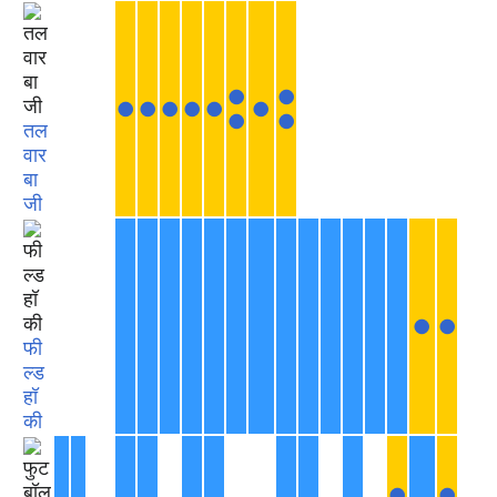
●
●
●
●
●
●
●
●
●
●
तल
वार
बा
जी
●
●
फी
ल्ड
हॉ
की
●
●