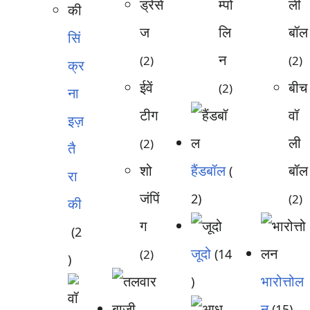
ड्रेसे
म्पो
ली
ज
लि
बॉल
सिं
न
(2)
(2)
क्र
ईवें
बीच
(2)
ना
टीग
वॉ
इज़
ली
(2)
तै
शो
हैंडबॉल
बॉल
(
रा
जंपिं
2)
(2)
की
ग
(2
जूदो
(14
(2)
)
भारोत्तोल
)
न
(15)