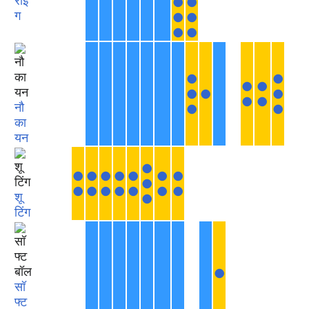
रोइं
●
●
ग
●
●
●
●
●
●
●
●
●
●
●
●
●
नौ
●
●
का
यन
●
●
●
●
●
●
●
●
●
●
●
●
●
●
●
●
शू
●
टिंग
●
सॉ
फ्ट