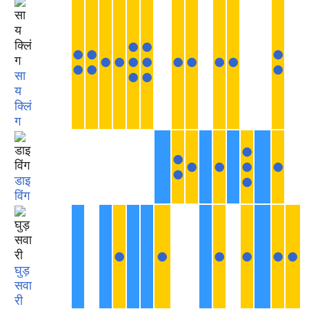
●
●
●
●
●
●
●
●
●
●
●
●
●
●
●
●
सा
●
●
य
क्लिं
ग
●
●
●
●
●
●
●
डाइ
●
विंग
●
●
●
●
●
●
घुड़
सवा
री