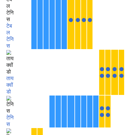
●
●
●
●
टेब
ल
टेनि
स
●
●
●
●
●
●
●
●
ताय
क्वों
डो
●
●
●
●
टेनि
स