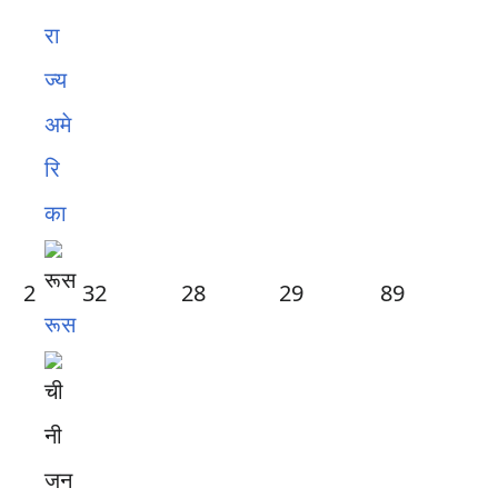
रा
ज्य
अमे
रि
का
2
32
28
29
89
रूस