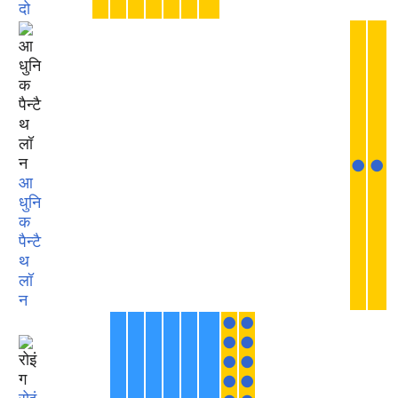
दो
●
●
आ
धुनि
क
पैन्टै
थ
लॉ
न
●
●
●
●
●
●
●
●