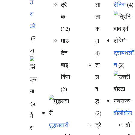
तै
ट्रै
ला
टेनिस
(4)
रा
क
त्म
की
क
(12)
(3
माउं
(1
2)
टेन
ट्रायथलॉ
4)
बाइ
ता
न
(2)
किंग
ल
ब
(2)
द्ध
वॉलीबॉल
(2)
घुड़सवारी
ट्रे
वॉ