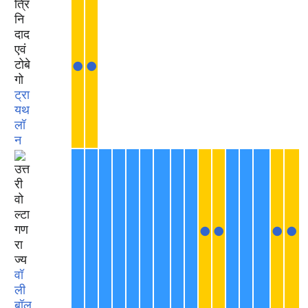
●
●
ट्रा
यथ
लॉ
न
●
●
●
●
वॉ
ली
बॉल