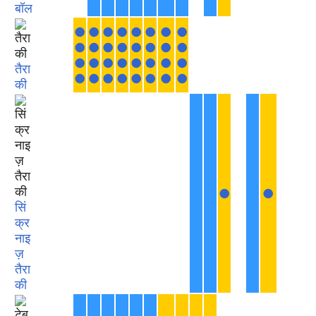
बॉल
●
●
●
●
●
●
●
●
●
●
●
●
●
●
●
●
●
●
●
●
●
●
●
●
तैरा
●
●
●
●
●
●
●
●
की
●
●
सिं
क्र
नाइ
ज़
तैरा
की