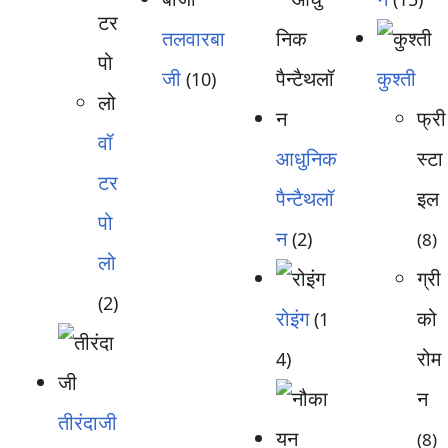
तलवारबा
जी
कुश्ती
(10)
फ्री
वॉ
आधुनिक
स्टा
टर
पैन्टैथलॉ
इल
पो
न
(2)
(8)
लो
ग्री
(2)
रोइंग
को
(1
रोम
4)
न
तीरंदाजी
(8)