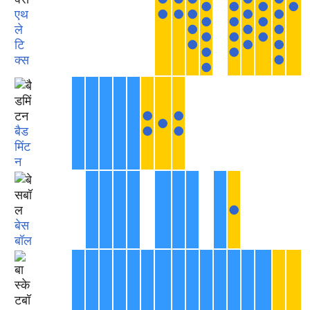
●
●
●
●
एथ
●
●
●
●
●
●
●
●
ले
●
●
●
●
●
●
टि
●
●
●
●
●
क्स
●
●
●
●
●
बैड
●
●
मिंट
न
●
बेस
बॉल