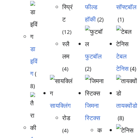
स्प्रिं
फील्ड
सॉफ्टबॉल
ट
हॉकी
(2)
(1)
(12)
स्लै
डा
लम
फुटबॉल
टेबल
इविं
टेनिस
(2)
(4)
(4)
ग
(
8)
सायक्लिंग
जिमना
तायक्वोंडो
रोड
स्टिक्स
(8)
क
(4)