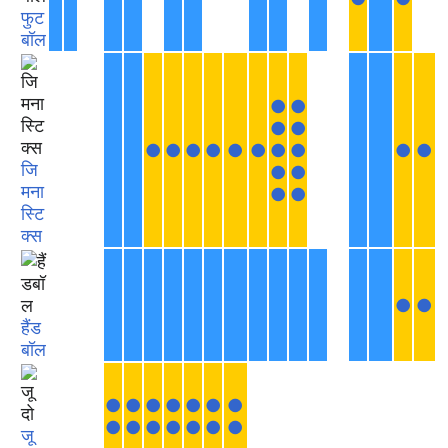
फुट
बॉल
●
●
●
●
●
●
●
●
●
●
●
●
●
●
जि
●
●
मना
●
●
स्टि
क्स
●
●
हैंड
बॉल
●
●
●
●
●
●
●
●
●
●
●
●
●
●
जू