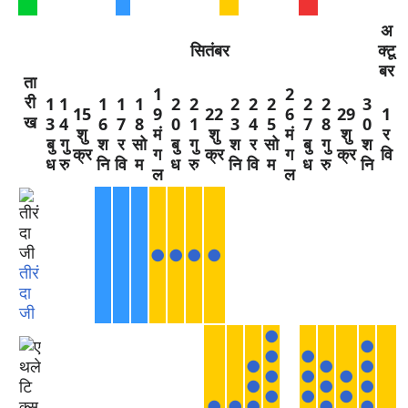
अ
सितंबर
क्टू
बर
ता
1
2
री
1
1
1
1
1
2
2
2
2
2
2
2
3
15
9
22
6
29
1
ख
3
4
6
7
8
0
1
3
4
5
7
8
0
शु
मं
शु
मं
शु
र
बु
गु
श
र
सो
बु
गु
श
र
सो
बु
गु
श
क्र
ग
क्र
ग
क्र
वि
ध
रु
नि
वि
म
ध
रु
नि
वि
म
ध
रु
नि
ल
ल
●
●
●
●
तीरं
दा
जी
●
●
●
●
●
●
●
●
●
●
●
●
●
●
●
●
●
●
●
●
●