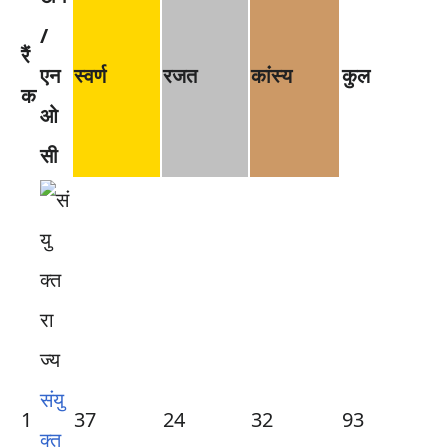
/
रैं
एन
स्वर्ण
रजत
कांस्य
कुल
क
ओ
सी
संयु
1
37
24
32
93
क्त