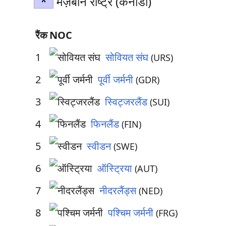
*
मेज़बान राष्ट्र (कनाडा)
रैंक
NOC
1
सोवियत संघ
(URS)
2
पूर्वी जर्मनी
(GDR)
3
स्विट्जरलैंड
(SUI)
4
फिनलैंड
(FIN)
5
स्वीडन
(SWE)
6
ऑस्ट्रिया
(AUT)
7
नीदरलैंड्स
(NED)
8
पश्चिम जर्मनी
(FRG)