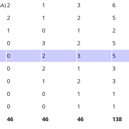
2
1
3
6
SA)
2
1
2
5
1
0
1
2
0
3
2
5
0
2
3
5
0
2
1
3
0
1
2
3
0
0
1
1
0
0
1
1
46
46
46
138