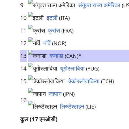
9
संयुक्त राज्य अमेरिका
(U
10
इटली
(ITA)
11
फ्रांस
(FRA)
12
नॉर्वे
(NOR)
13
कनाडा
*
(CAN)
14
यूगोस्लाविया
(YUG)
15
चेकोस्लोवाकिया
(TCH)
जापान
(JPN)
16
लिख्टेंश्टाइन
(LIE)
कुल (17 एनओसी)