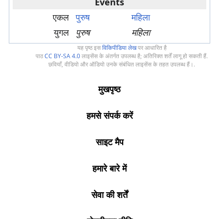
Events
एकल
पुरुष
महिला
युगल
पुरुष
महिला
यह पृष्ठ इस
विकिपीडिया लेख
पर आधारित है
पाठ
CC BY-SA 4.0
लाइसेंस के अंतर्गत उपलब्ध है; अतिरिक्त शर्तें लागू हो सकती हैं.
छवियाँ, वीडियो और ऑडियो उनके संबंधित लाइसेंस के तहत उपलब्ध हैं।.
मुखपृष्ठ
हमसे संपर्क करें
साइट मैप
हमारे बारे में
सेवा की शर्तें