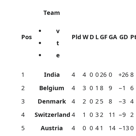
Team
v
Pos
Pld
W
D
L
GF
GA
GD
P
t
e
1
India
4
4
0
0
26
0
+26
8
2
Belgium
4
3
0
1
8
9
−1
6
3
Denmark
4
2
0
2
5
8
−3
4
4
Switzerland
4
1
0
3
2
11
−9
2
5
Austria
4
0
0
4
1
14
−13
0