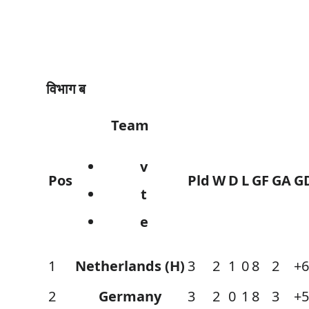
विभाग ब
Team
v
Pos
Pld
W
D
L
GF
GA
G
t
e
1
Netherlands (H)
3
2
1
0
8
2
+
2
Germany
3
2
0
1
8
3
+