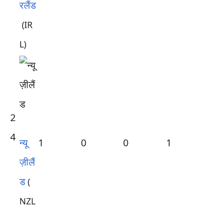
रलैंड
(IR
L)
2
4
न्यू
1
0
0
1
ज़ीलैं
ड
(
NZL