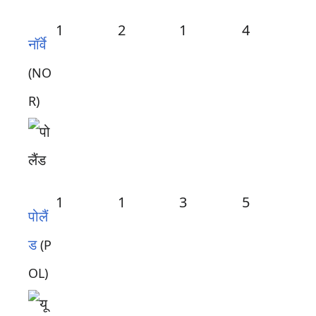
1
2
1
4
नॉर्वे
(NO
R)
1
1
3
5
पोलैं
ड
(P
OL)