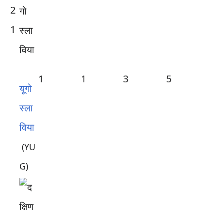
2
1
1
1
3
5
यूगो
स्ला
विया
(YU
G)