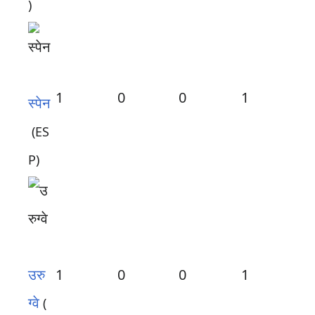
)
1
0
0
1
स्पेन
(ES
P)
उरु
1
0
0
1
ग्वे
(