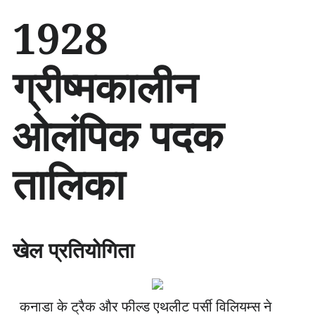
सा
1928
म
ग्री
प
ग्रीष्मकालीन
र
जा
एँ
ओलंपिक पदक
तालिका
खेल प्रतियोगिता
कनाडा के ट्रैक और फील्ड एथलीट पर्सी विलियम्स ने