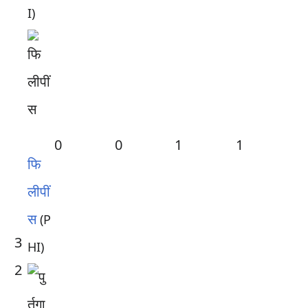
I)
0
0
1
1
फि
लीपीं
स
(P
3
HI)
2