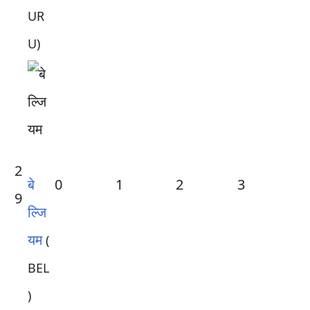
UR
U)
2
बे
0
1
2
3
9
ल्जि
यम
(
BEL
)