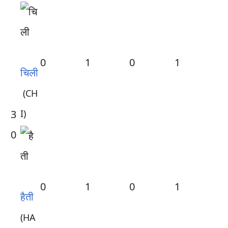
0
1
0
1
चिली
(CH
3
I)
0
0
1
0
1
हैती
(HA