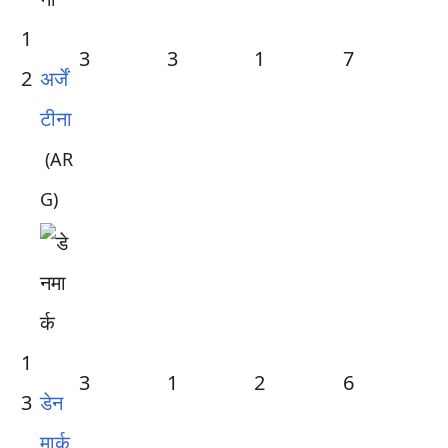
1
3
3
1
7
2
अर्जें
टीना
(AR
G)
1
3
1
2
6
3
डेन
मार्क