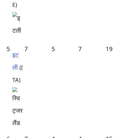
E)
5
7
5
7
19
इट
ली
(I
TA)