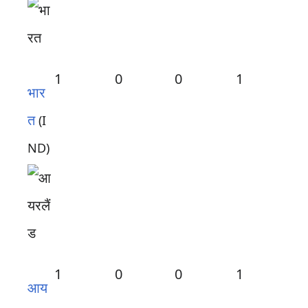
1
0
0
1
भार
त
(I
ND)
1
0
0
1
आय