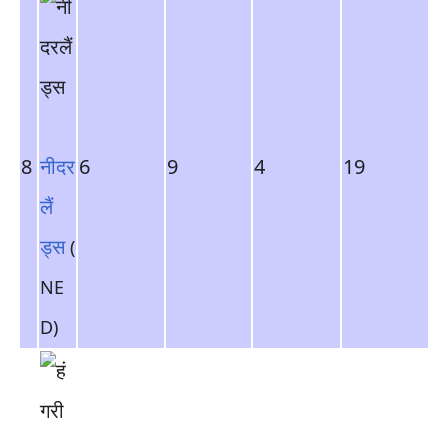
8
नीदर
6
9
4
19
लैं
ड्स
(
NE
D)