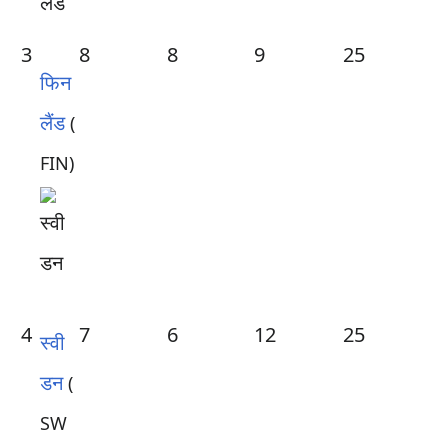
3
8
8
9
25
फिन
लैंड
(
FIN)
4
7
6
12
25
स्वी
डन
(
SW