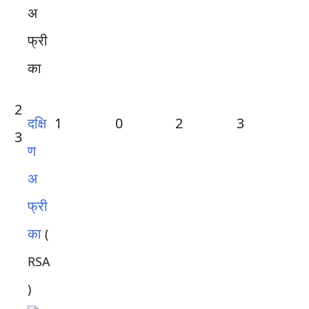
2
दक्षि
1
0
2
3
3
ण
अ
फ्री
का
(
RSA
)