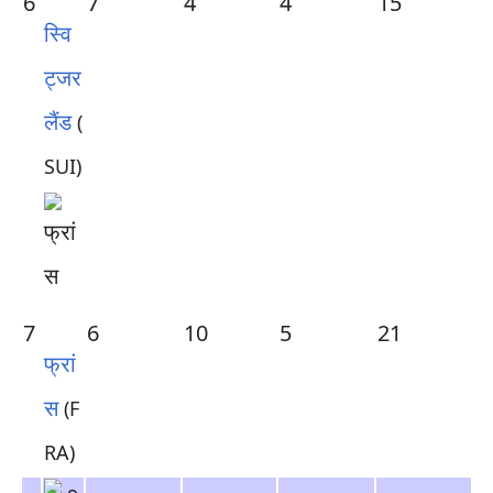
6
7
4
4
15
स्वि
ट्जर
लैंड
(
SUI)
7
6
10
5
21
फ्रां
स
(F
RA)