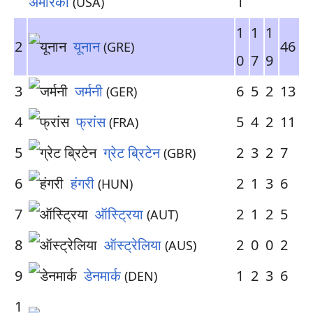
अमेरिका
1
(USA)
1
1
1
2
यूनान
46
(GRE)
0
7
9
3
जर्मनी
6
5
2
13
(GER)
4
फ्रांस
5
4
2
11
(FRA)
5
ग्रेट ब्रिटेन
2
3
2
7
(GBR)
6
हंगरी
2
1
3
6
(HUN)
7
ऑस्ट्रिया
2
1
2
5
(AUT)
8
ऑस्ट्रेलिया
2
0
0
2
(AUS)
9
डेनमार्क
1
2
3
6
(DEN)
1