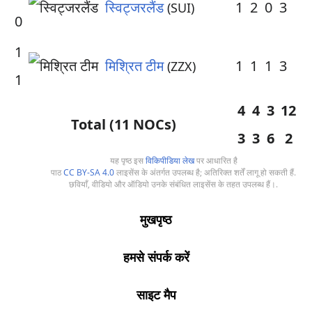
स्विट्जरलैंड
1
2
0
3
(SUI)
0
1
मिश्रित टीम
1
1
1
3
(ZZX)
1
4
4
3
12
Total (11 NOCs)
3
3
6
2
यह पृष्ठ इस
विकिपीडिया लेख
पर आधारित है
पाठ
CC BY-SA 4.0
लाइसेंस के अंतर्गत उपलब्ध है; अतिरिक्त शर्तें लागू हो सकती हैं.
छवियाँ, वीडियो और ऑडियो उनके संबंधित लाइसेंस के तहत उपलब्ध हैं।.
मुखपृष्ठ
हमसे संपर्क करें
साइट मैप