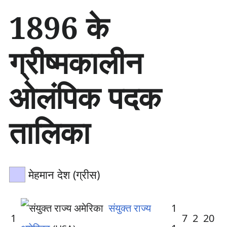
सा
1896 के
म
ग्री
प
ग्रीष्मकालीन
र
जा
एँ
ओलंपिक पदक
तालिका
मेहमान देश (ग्रीस)
संयुक्त राज्य
1
1
7
2
20