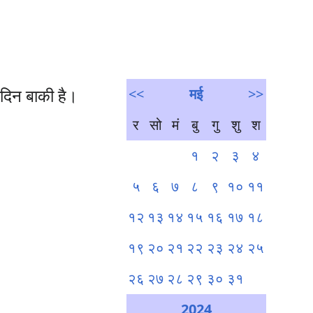
 दिन बाकी है।
<<
मई
>>
र
सो
मं
बु
गु
शु
श
१
२
३
४
५
६
७
८
९
१०
११
१२
१३
१४
१५
१६
१७
१८
१९
२०
२१
२२
२३
२४
२५
२६
२७
२८
२९
३०
३१
2024