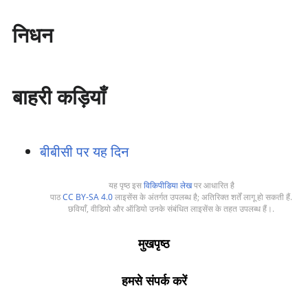
निधन
बाहरी कड़ियाँ
बीबीसी पर यह दिन
यह पृष्ठ इस
विकिपीडिया लेख
पर आधारित है
पाठ
CC BY-SA 4.0
लाइसेंस के अंतर्गत उपलब्ध है; अतिरिक्त शर्तें लागू हो सकती हैं.
छवियाँ, वीडियो और ऑडियो उनके संबंधित लाइसेंस के तहत उपलब्ध हैं।.
मुखपृष्ठ
हमसे संपर्क करें