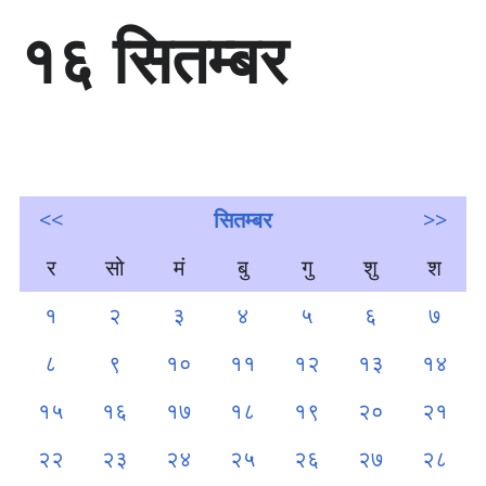
सा
१६ सितम्बर
म
ग्री
प
र
जा
एँ
<<
सितम्बर
>>
र
सो
मं
बु
गु
शु
श
१
२
३
४
५
६
७
८
९
१०
११
१२
१३
१४
१५
१६
१७
१८
१९
२०
२१
२२
२३
२४
२५
२६
२७
२८