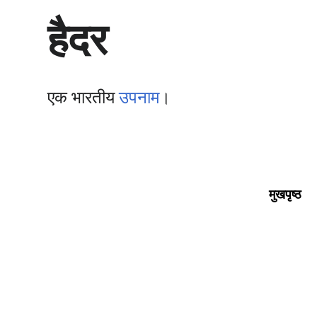
सा
हैदर
म
ग्री
प
र
जा
एक भारतीय
उपनाम
।
एँ
मुखपृष्ठ