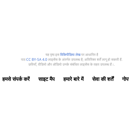
यह पृष्ठ इस
विकिपीडिया लेख
पर आधारित है
पाठ
CC BY-SA 4.0
लाइसेंस के अंतर्गत उपलब्ध है; अतिरिक्त शर्तें लागू हो सकती हैं.
छवियाँ, वीडियो और ऑडियो उनके संबंधित लाइसेंस के तहत उपलब्ध हैं।.
हमसे संपर्क करें
साइट मैप
हमारे बारे में
सेवा की शर्तें
गोप