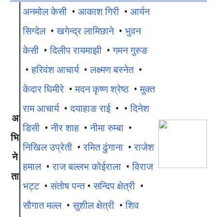
अनमोल केसी
•
आकाश गिरी
•
आर्यन
सिग्देल
•
खगेन्द्र लामिछाने
•
भुवन
केसी
•
दिलीप रायमाझी
•
गमन गुरुङ
•
हरिवंश आचार्य
•
लक्ष्मण बस्नेत
•
केदार घिमीरे
•
मदन कृष्ण श्रेष्ठ
•
मुक्त
राम आचार्य
•
दयाहाङ राई
• •
दिनेश
अ
डिसी
•
नीर शाह
•
नीमा रुम्बा
•
भि
निखिल उप्रेती
•
रमित ढुंगाना
•
राजेश
ने
हमाल
•
राज बल्लभ कोईराला
•
विराज
ता
भट्ट
•
संतोष पन्त
•
सन्दिप क्षेत्री
•
सौगात मल्ल
•
सुशील क्षेत्री
•
शिव