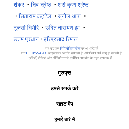
शंकर
•
शिव श्रेष्ठ
•
श्री कृष्ण श्रेष्ठ
•
सिताराम कट्टेल
•
सुनील थापा
•
तुलसी घिमीरे
•
उदित नारायण झा
•
उत्तम प्रधान
•
हरिप्रसाद रिमाल
यह पृष्ठ इस
विकिपीडिया लेख
पर आधारित है
पाठ
CC BY-SA 4.0
लाइसेंस के अंतर्गत उपलब्ध है; अतिरिक्त शर्तें लागू हो सकती हैं.
छवियाँ, वीडियो और ऑडियो उनके संबंधित लाइसेंस के तहत उपलब्ध हैं।.
मुखपृष्ठ
हमसे संपर्क करें
साइट मैप
हमारे बारे में