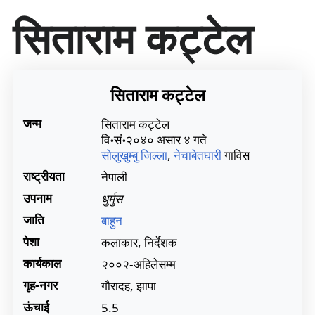
सा
सिताराम कट्टेल
म
ग्री
प
र
जा
सिताराम कट्टेल
एँ
जन्म
सिताराम कट्टेल
वि॰सं॰२०४० असार ४ गते
सोलुखुम्बु जिल्ला
,
नेचाबेतघारी
गाविस
राष्ट्रीयता
नेपाली
उपनाम
धुर्मुस
जाति
बाहुन
पेशा
कलाकार, निर्देशक
कार्यकाल
२००२-अहिलेसम्म
गृह-नगर
गौरादह, झापा
ऊंचाई
5.5