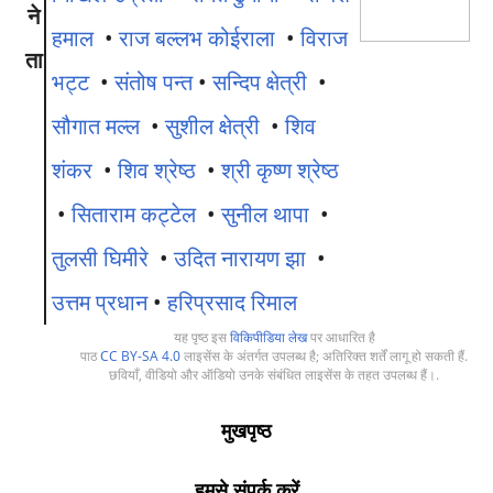
ने
हमाल
•
राज बल्लभ कोईराला
•
विराज
ता
भट्ट
•
संतोष पन्त
•
सन्दिप क्षेत्री
•
सौगात मल्ल
•
सुशील क्षेत्री
•
शिव
शंकर
•
शिव श्रेष्ठ
•
श्री कृष्ण श्रेष्ठ
•
सिताराम कट्टेल
•
सुनील थापा
•
तुलसी घिमीरे
•
उदित नारायण झा
•
उत्तम प्रधान
•
हरिप्रसाद रिमाल
यह पृष्ठ इस
विकिपीडिया लेख
पर आधारित है
पाठ
CC BY-SA 4.0
लाइसेंस के अंतर्गत उपलब्ध है; अतिरिक्त शर्तें लागू हो सकती हैं.
छवियाँ, वीडियो और ऑडियो उनके संबंधित लाइसेंस के तहत उपलब्ध हैं।.
मुखपृष्ठ
हमसे संपर्क करें