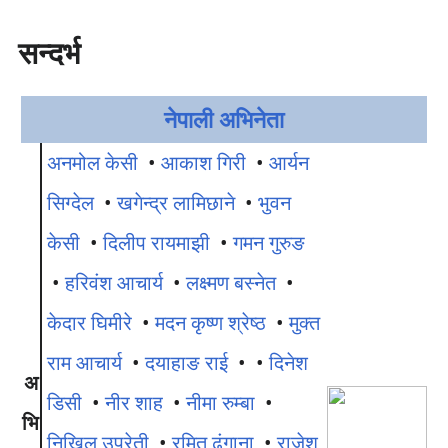
सन्दर्भ
नेपाली अभिनेता
अनमोल केसी
•
आकाश गिरी
•
आर्यन
सिग्देल
•
खगेन्द्र लामिछाने
•
भुवन
केसी
•
दिलीप रायमाझी
•
गमन गुरुङ
•
हरिवंश आचार्य
•
लक्ष्मण बस्नेत
•
केदार घिमीरे
•
मदन कृष्ण श्रेष्ठ
•
मुक्त
राम आचार्य
•
दयाहाङ राई
• •
दिनेश
अ
डिसी
•
नीर शाह
•
नीमा रुम्बा
•
भि
निखिल उप्रेती
•
रमित ढुंगाना
•
राजेश