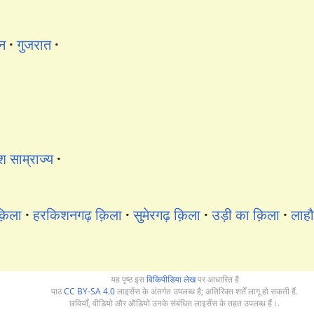
ान
गुजरात
श साम्राज्य
क़िला
हरकिशनगढ़ क़िला
सुमेरगढ़ क़िला
उड़ी का क़िला
लाह
यह पृष्ठ इस
विकिपीडिया लेख
पर आधारित है
पाठ
CC BY-SA 4.0
लाइसेंस के अंतर्गत उपलब्ध है; अतिरिक्त शर्तें लागू हो सकती हैं.
छवियाँ, वीडियो और ऑडियो उनके संबंधित लाइसेंस के तहत उपलब्ध हैं।.