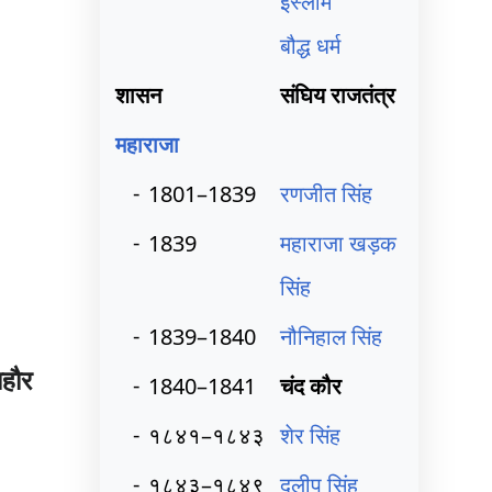
इस्लाम
बौद्ध धर्म
शासन
संघिय राजतंत्र
महाराजा
-
1801–1839
रणजीत सिंह
-
1839
महाराजा खड़क
सिंह
-
1839–1840
नौनिहाल सिंह
ाहौर
-
1840–1841
चंद कौर
-
१८४१–१८४३
शेर सिंह
-
१८४३–१८४९
दलीप सिंह