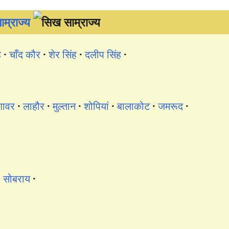
म्राज्य
ह
चाँद कौर
शेर सिंह
दलीप सिंह
शावर
लाहौर
मुल्तान
शोपियां
बालाकोट
जमरूद
सोबराय