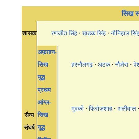
सिख सा
शासक
रणजीत सिंह
खड़क सिंह
नौनिहाल सिं
अफ़ग़ान-
सिख
हरनौलगढ़
अटक
नौशेरा
पे
युद्ध
प्रथम
आंग्ल-
मुदकी
फिरोज़शाह
अलीवाल
सिख
सैन्य
युद्ध
संघर्ष