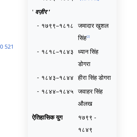
'
वज़ीर '
-
१७९९–१८१८
जमादार खुशल
सिंह
[
2
]
0 521
-
१८१८–१८४३
ध्यान सिंह
डोगरा
-
१८४३–१८४४
हीरा सिंह डोगरा
-
१८४४–१८४५
जवाहर सिंह
औलख
ऐतिहासिक युग
१७९९ -
१८४९