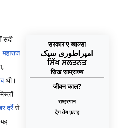
ं सदी
सरकार'ए खाल्सा
امپراطوری سیک
ा।
महाराज
ਸਿੱਖ ਸਲਤਨਤ
ा,
सिख साम्राज्य
ाब
थी।
जीवन काल?
िस्लों
राष्ट्रगान
बर दर्रे
से
देग तेग फ़तह
 यह