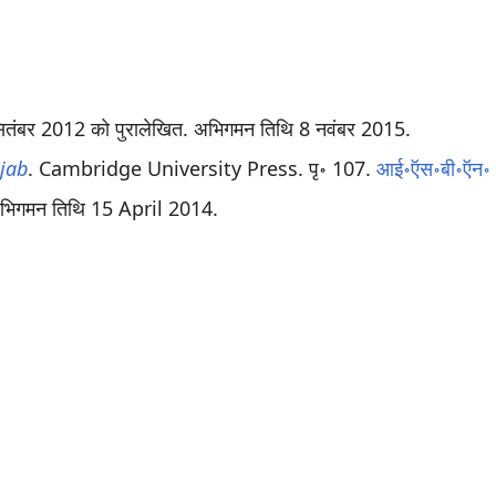
ितंबर 2012 को पुरालेखित
. अभिगमन तिथि 8 नवंबर 2015
.
njab
. Cambridge University Press. पृ॰ 107.
आई॰ऍस॰बी॰ऍन॰
अभिगमन तिथि
15 April
2014
.