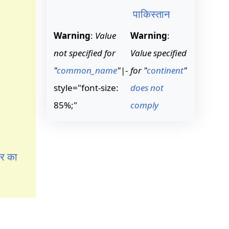
पाकिस्तान
Warning
:
Value
Warning
:
not specified for
Value specified
"
common_name
"
|-
for "
continent
"
style="font-size:
does not
85%;"
comply
ौर का