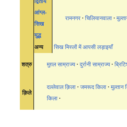
द्वितीय
आंग्ल-
रामनगर
चिलियानवाला
मुल्त
सिख
युद्ध
अन्य
सिख मिस्लों में आपसी लड़ाइयाँ
शत्रु
मुग़ल साम्राज्य
दुर्रानी साम्राज्य
ब्रिटि
दल्लेवाल क़िला
जमरूद किला
मुल्तान 
क़िले
किला