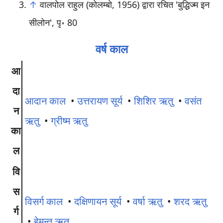
↑
वालपोल राहुल (कोलम्बो, 1956) द्वारा रचित 'बुद्धिज्म इन
सीलोन', पृ॰ 80
वर्ष काल
आ
दा
आदान काल
•
उत्तरायण सूर्य
•
शिशिर ऋतु
•
वसंत
न
ऋतु
•
ग्रीष्म ऋतु
का
ल
वि
स
विसर्ग काल
•
दक्षिणायन सूर्य
•
वर्षा ऋतु
•
शरद ऋतु
र्ग
•
हेमन्त ऋतु