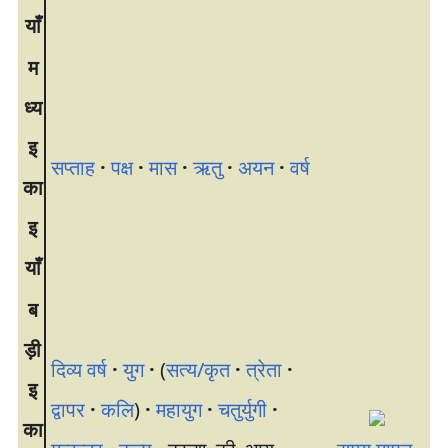
याँ
म
ध्य
इ
सप्ताह
·
पक्ष
·
मास
·
ऋतु
·
अयन
·
वर्ष
का
इ
याँ
ब
ड़ी
दिव्य वर्ष
·
युग
·
(
सत्य/कृत
·
त्रेता
·
इ
द्वापर
·
कलि
)
·
महायुग
·
चतुर्युगी
·
का