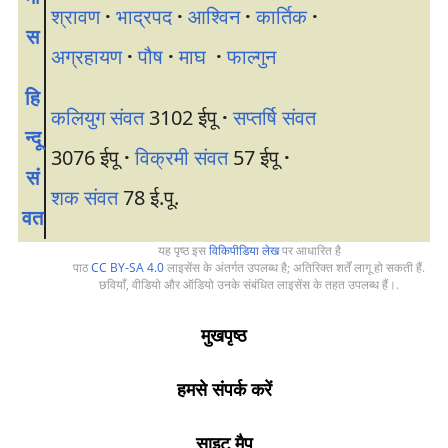
श्रावण
·
भाद्रपद
·
आश्विन
·
कार्तिक
·
स
अग्रहायण
·
पौष
·
माघ
·
फाल्गुन
हि
कलियुग संवत
3102 ईपू
·
सप्तर्षि संवत
न्दू
3076 ईपू
·
विक्रमी संवत
57 ईपू
·
सं
शक संवत
78 ई.पू.
वत
यह पृष्ठ इस
विकिपीडिया लेख
पर आधारित है
पाठ
CC BY-SA 4.0
लाइसेंस के अंतर्गत उपलब्ध है; अतिरिक्त शर्तें लागू हो सकती हैं.
छवियाँ, वीडियो और ऑडियो उनके संबंधित लाइसेंस के तहत उपलब्ध हैं।.
मुखपृष्ठ
हमसे संपर्क करें
साइट मैप