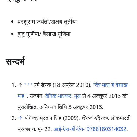
परशुराम जयंती/अक्षय तृतीया
बुद्ध पूर्णिमा/ बैसाख पूर्णिमा
सन्दर्भ
↑
धर्म डेस्क (18 अप्रैल 2010).
"देव मास है वैशाख
अ
आ
इ
माह"
. उज्जैन:
दैनिक भास्कर
.
मूल
से 4 अक्तूबर 2013 को
पुरालेखित
. अभिगमन तिथि 3 अक्टूबर 2013
.
↑
योगेन्द्र प्रताप सिंह (2009).
विनय पत्रिका
. लोकभारती
प्रकाशन. पृ॰ 22.
आई॰ऍस॰बी॰ऍन॰
9788180314032
.