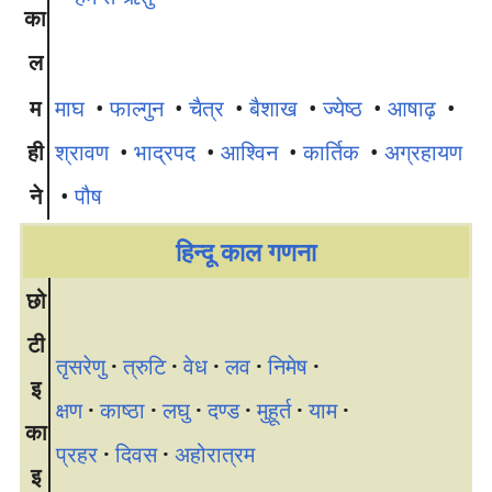
का
ल
म
माघ
•
फाल्गुन
•
चैत्र
•
बैशाख
•
ज्येष्ठ
•
आषाढ़
•
ही
श्रावण
•
भाद्रपद
•
आश्विन
•
कार्तिक
•
अग्रहायण
ने
•
पौष
हिन्दू काल गणना
छो
टी
तृसरेणु
·
त्रुटि
·
वेध
·
लव
·
निमेष
·
इ
क्षण
·
काष्ठा
·
लघु
·
दण्ड
·
मुहूर्त
·
याम
·
का
प्रहर
·
दिवस
·
अहोरात्रम
इ