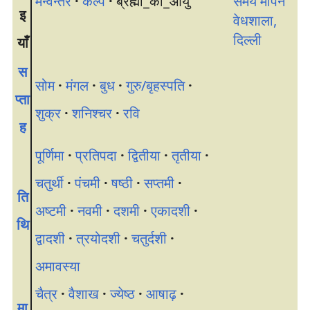
मन्वन्तर
·
कल्प
·
ब्रह्मा_की_आयु
समय मापन
इ
वेधशाला,
दिल्ली
याँ
स
सोम
·
मंगल
·
बुध
·
गुरु/बृहस्पति
·
प्ता
शुक्र
·
शनिश्चर
·
रवि
ह
पूर्णिमा
·
प्रतिपदा
·
द्वितीया
·
तृतीया
·
चतुर्थी
·
पंचमी
·
षष्ठी
·
सप्तमी
·
ति
अष्टमी
·
नवमी
·
दशमी
·
एकादशी
·
थि
द्वादशी
·
त्रयोदशी
·
चतुर्दशी
·
अमावस्या
चैत्र
·
वैशाख
·
ज्येष्ठ
·
आषाढ़
·
मा