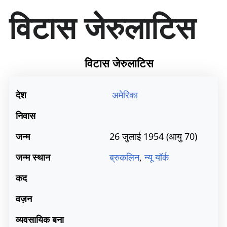
सा
विटास जेरुलाटिस
म
ग्री
प
र
जा
विटास जेरुलाटिस
एँ
देश
अमेरिका
निवास
जन्म
26 जुलाई 1954
(आयु 70)
जन्म स्थान
ब्रुकलिन
,
न्यू यॉर्क
कद
वज़न
व्यवसायिक बना