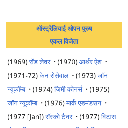
ऑस्ट्रेलियाई ओपन पुरुष
एकल विजेता
(1969)
रॉड लेवर
·
(1970)
आर्थर ऐश
·
(1971-72)
केन रोसेवाल
·
(1973)
जॉन
न्यूकॉम्ब
·
(1974)
जिमी कोनर्स
·
(1975)
जॉन न्यूकॉम्ब
·
(1976)
मार्क एडमंडसन
·
(1977 [Jan])
रॉस्को टैनर
·
(1977)
विटास