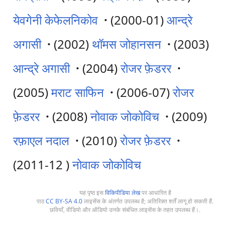
येवगेनी केफेलनिकोव
·
(2000-01)
आन्द्रे
अगासी
·
(2002)
थॉमस जोहानसन
·
(2003)
आन्द्रे अगासी
·
(2004)
रोजर फ़ेडरर
·
(2005)
मराट साफिन
·
(2006-07)
रोजर
फ़ेडरर
·
(2008)
नोवाक जोकोविच
·
(2009)
रफ़ाएल नदाल
·
(2010)
रोजर फ़ेडरर
·
(2011-12 )
नोवाक जोकोविच
यह पृष्ठ इस
विकिपीडिया लेख
पर आधारित है
पाठ
CC BY-SA 4.0
लाइसेंस के अंतर्गत उपलब्ध है; अतिरिक्त शर्तें लागू हो सकती हैं.
छवियाँ, वीडियो और ऑडियो उनके संबंधित लाइसेंस के तहत उपलब्ध हैं।.