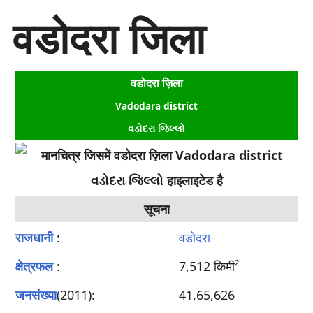
सा
वडोदरा जिला
म
ग्री
प
र
वडोदरा ज़िला
जा
एँ
Vadodara district
વડોદરા જિલ્લો
सूचना
राजधानी
:
वडोदरा
क्षेत्रफल
:
7,512 किमी²
जनसंख्या
(2011):
41,65,626