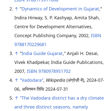
↑
"
Dynamics of Development in Gujarat
,"
Indira Hirway, S. P. Kashyap, Amita Shah,
Centre for Development Alternatives,
Concept Publishing Company, 2002,
ISBN
9788170229681
↑
"
India Guide Gujarat
," Anjali H. Desai,
Vivek Khadpekar, India Guide Publications,
2007,
ISBN 9780978951702
↑
"Vadodara"
,
Wikipedia
(अंग्रेज़ी में), 2024-07-
06
, अभिगमन तिथि
2024-07-31
↑
"The Vadodara district has a dry climate
and three distinct seasons, namely