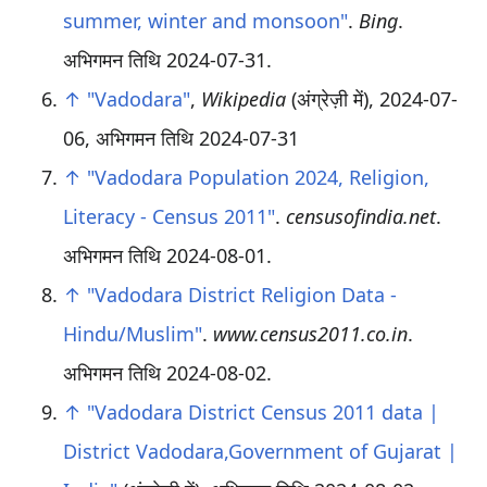
summer, winter and monsoon"
.
Bing
.
अभिगमन तिथि
2024-07-31
.
↑
"Vadodara"
,
Wikipedia
(अंग्रेज़ी में), 2024-07-
06
, अभिगमन तिथि
2024-07-31
↑
"Vadodara Population 2024, Religion,
Literacy - Census 2011"
.
censusofindia.net
.
अभिगमन तिथि
2024-08-01
.
↑
"Vadodara District Religion Data -
Hindu/Muslim"
.
www.census2011.co.in
.
अभिगमन तिथि
2024-08-02
.
↑
"Vadodara District Census 2011 data |
District Vadodara,Government of Gujarat |