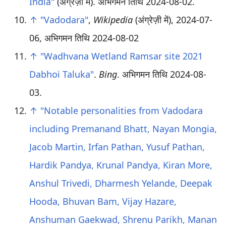
India"
(अंग्रेज़ी में)
. अभिगमन तिथि
2024-08-02
.
↑
"Vadodara"
,
Wikipedia
(अंग्रेज़ी में), 2024-07-
06
, अभिगमन तिथि
2024-08-02
↑
"Wadhvana Wetland Ramsar site 2021
Dabhoi Taluka"
.
Bing
. अभिगमन तिथि
2024-08-
03
.
↑
"Notable personalities from Vadodara
including Premanand Bhatt, Nayan Mongia,
Jacob Martin, Irfan Pathan, Yusuf Pathan,
Hardik Pandya, Krunal Pandya, Kiran More,
Anshul Trivedi, Dharmesh Yelande, Deepak
Hooda, Bhuvan Bam, Vijay Hazare,
Anshuman Gaekwad, Shrenu Parikh, Manan