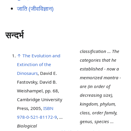
जाति (जीवविज्ञान)
सन्दर्भ
classification ... The
↑
The Evolution and
categories that he
Extinction of the
established - now a
Dinosaurs
, David E.
memorized mantra -
Fastovsky, David B.
are (in order of
Weishampel, pp. 68,
decreasing size),
Cambridge University
kingdom, phylum,
Press, 2005,
ISBN
class, order family,
978-0-521-81172-9
,
...
genus, species ...
Biological