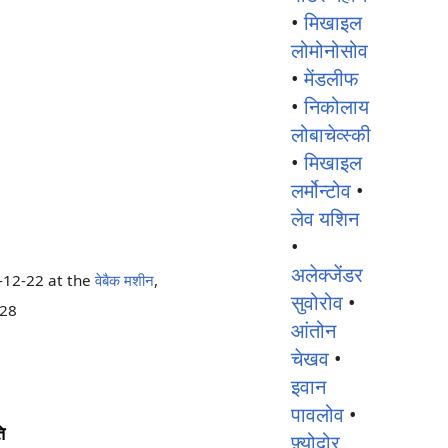
•
मिखाइल
लोमोनोसोव
•
मेंडलीफ
•
निकोलाय
लोबाचेव्स्की
•
मिखाइल
लर्मोन्टोव
•
लेव यशिन
•
अलेक्जेंडर
12-22 at the
वेबैक मशीन
,
सुवोरोव
•
-28
आंतोन
चेखव
•
इवान
पावलोव
•
ि
फ़्योदोर