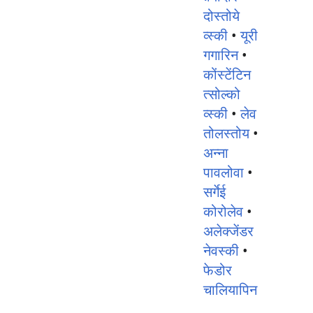
दोस्तोये
व्स्की
•
यूरी
गगारिन
•
कोंस्टेंटिन
त्सोल्को
व्स्की
•
लेव
तोलस्तोय
•
अन्ना
पावलोवा
•
सर्गेई
कोरोलेव
•
अलेक्जेंडर
नेवस्की
•
फेडोर
चालियापिन