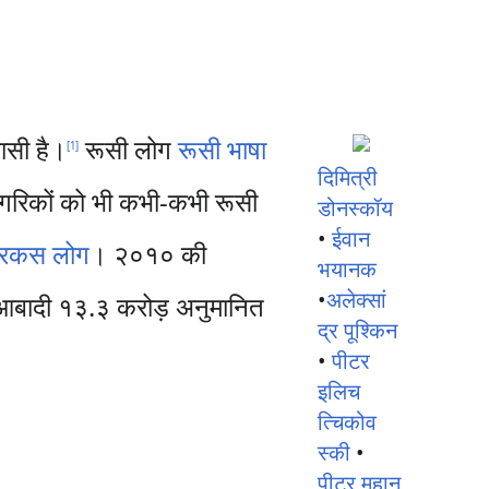
ासी है।
रूसी लोग
रूसी भाषा
[
1
]
दिमित्री
 नागरिकों को भी कभी-कभी रूसी
डोनस्कॉय
•
ईवान
रकस लोग
। २०१० की
भयानक
•
अलेक्सां
 आबादी १३.३ करोड़ अनुमानित
द्र पूश्किन
•
पीटर
इलिच
त्चिकोव
स्की
•
पीटर महान