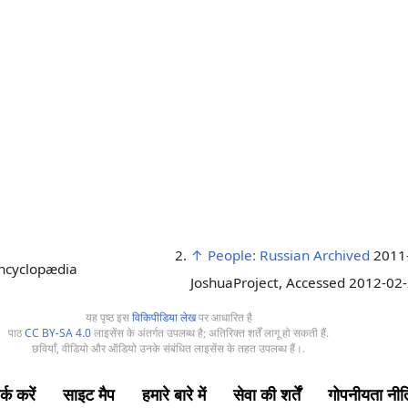
↑
People: Russian
Archived
2011-
ncyclopædia
JoshuaProject, Accessed 2012-02
यह पृष्ठ इस
विकिपीडिया लेख
पर आधारित है
पाठ
CC BY-SA 4.0
लाइसेंस के अंतर्गत उपलब्ध है; अतिरिक्त शर्तें लागू हो सकती हैं.
छवियाँ, वीडियो और ऑडियो उनके संबंधित लाइसेंस के तहत उपलब्ध हैं।.
्क करें
साइट मैप
हमारे बारे में
सेवा की शर्तें
गोपनीयता नीत