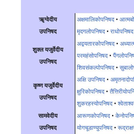
ॠग्वेदीय
अक्षमालिकोपनिषद
•
आत्मब
उपनिषद
मृदगलोपनिषद
•
राधोपनिषद
अद्वयतारकोपनिषद
•
अध्यात
शुक्ल यजुर्वेदीय
परमहंसोपनिषद
•
पैंगलोपनि
उपनिषद
शिवसंकल्पोपनिषद
•
सुबाल
अक्षि उपनिषद
•
अमृतनादोप
कृष्ण यजुर्वेदीय
क्षुरिकोपनिषद
•
तैत्तिरीयोप
उपनिषद
शुकरहस्योपनिषद
•
श्वेताश
सामवेदीय
आरूणकोपनिषद
•
केनोपनि
उपनिषद
योगचूडाण्युपनिषद
•
रूद्राक