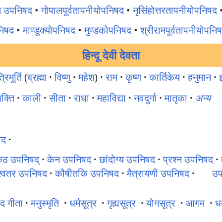
ि उपनिषद
•
गोपालपूर्वतापनीयोपनिषद
•
नृसिंहोत्तरतापनीयोपनिषद
निषद
•
माण्डूक्योपनिषद
•
मुण्डकोपनिषद
•
श्रीरामपूर्वतापनीयोपनि
हिन्दू देवी देवता
्रिमूर्ति
(
ब्रह्मा
·
विष्णु
·
महेश
)
·
राम
·
कृष्ण
·
कार्तिकेय
·
हनुमान
·
इ
क्ति
·
काली
·
सीता
·
राधा
·
महाविद्या
·
नवदुर्गा
·
मातृका
·
अन्य
ेद
·
ठ उपनिषद्
·
केन उपनिषद
·
छांदोग्य उपनिषद
·
प्रश्न उपनिषद
·
ाश्वतर उपनिषद
·
कौषीतकि उपनिषद
·
मैत्रायणी उपनिषद
·
उप
द गीता
·
मनुस्मृति
·
धर्मसूत्र
·
गृह्यसूत्र
·
योगसूत्र
·
आगम
·
धर