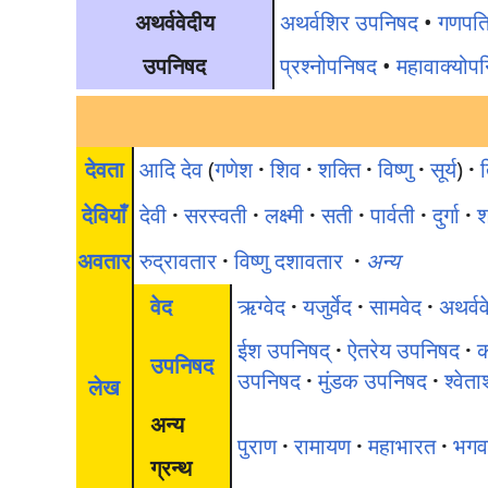
अथर्ववेदीय
अथर्वशिर उपनिषद
•
गणपत
उपनिषद
प्रश्नोपनिषद
•
महावाक्योप
देवता
आदि देव
(
गणेश
·
शिव
·
शक्ति
·
विष्णु
·
सूर्य
)
·
त
देवियाँ
देवी
·
सरस्वती
·
लक्ष्मी
·
सती
·
पार्वती
·
दुर्गा
·
श
अवतार
रुद्रावतार
·
विष्णु दशावतार
·
अन्य
वेद
ऋग्वेद
·
यजुर्वेद
·
सामवेद
·
अथर्वव
ईश उपनिषद्
·
ऐतरेय उपनिषद
·
क
उपनिषद
उपनिषद
·
मुंडक उपनिषद
·
श्वेत
लेख
अन्य
पुराण
·
रामायण
·
महाभारत
·
भगव
ग्रन्थ