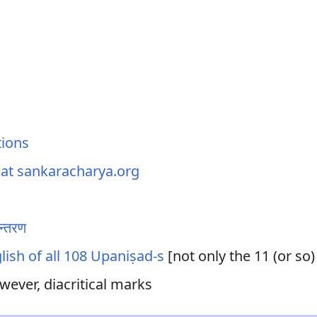
tions
 at sankaracharya.org
ान्तरण
lish of all 108 Upaniṣad-s
[not only the 11 (or so
wever, diacritical marks