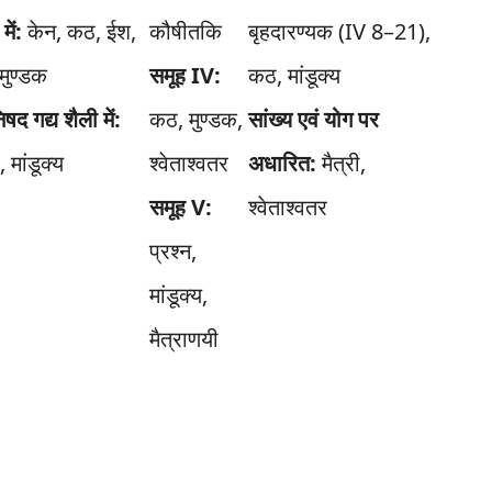
ें:
केन, कठ, ईश,
कौषीतकि
बृहदारण्यक (IV 8–21),
 मुण्डक
समूह IV:
कठ, मांडूक्य
द गद्य शैली में:
कठ, मुण्डक,
सांख्य एवं योग पर
, मांडूक्य
श्वेताश्वतर
अधारित:
मैत्री,
समूह V:
श्वेताश्वतर
प्रश्न,
मांडूक्य,
मैत्राणयी