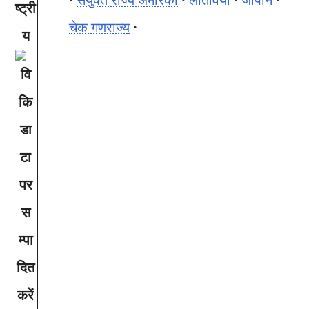
ष्ट्री
चेक गणराज्य
य