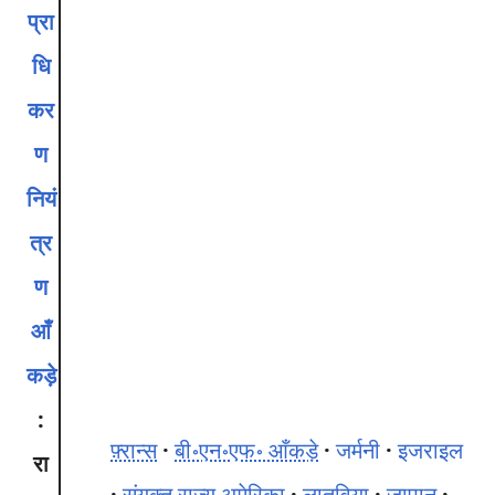
प्रा
धि
कर
ण
नियं
त्र
ण
आँ
कड़े
:
फ़्रान्स
बी॰एन॰एफ॰ आँकड़े
जर्मनी
इजराइल
रा
संयुक्त राज्य अमेरिका
लातविया
जापान