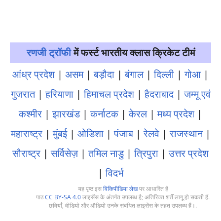
रणजी ट्रॉफी
में फर्स्ट भारतीय क्लास क्रिकेट टीमं
आंध्र प्रदेश
|
असम
|
बड़ौदा
|
बंगाल
|
दिल्ली
|
गोआ
|
गुजरात
|
हरियाणा
|
हिमाचल प्रदेश
|
हैदराबाद
|
जम्मू एवं
कश्मीर
|
झारखंड
|
कर्नाटक
|
केरल
|
मध्य प्रदेश
|
महाराष्ट्र
|
मुंबई
|
ओडिशा
|
पंजाब
|
रेलवे
|
राजस्थान
|
सौराष्ट्र
|
सर्विसेज़
|
तमिल नाडु
|
त्रिपुरा
|
उत्तर प्रदेश
|
विदर्भ
यह पृष्ठ इस
विकिपीडिया लेख
पर आधारित है
पाठ
CC BY-SA 4.0
लाइसेंस के अंतर्गत उपलब्ध है; अतिरिक्त शर्तें लागू हो सकती हैं.
छवियाँ, वीडियो और ऑडियो उनके संबंधित लाइसेंस के तहत उपलब्ध हैं।.