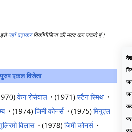
 इसे
यहाँ बढ़ाकर
विकीपीडिया की मदद कर सकते हैं।
दे
नि
ुरुष एकल विजेता
जन
जन
1970)
केन रोसेवाल
·
(1971)
स्टैन स्मिथ
·
क
म्ब
·
(1974)
जिमी कोनर्स
·
(1975)
मिनुएल
वज
गुलिरमो विलास
·
(1978)
जिमी कोनर्स
·
व्