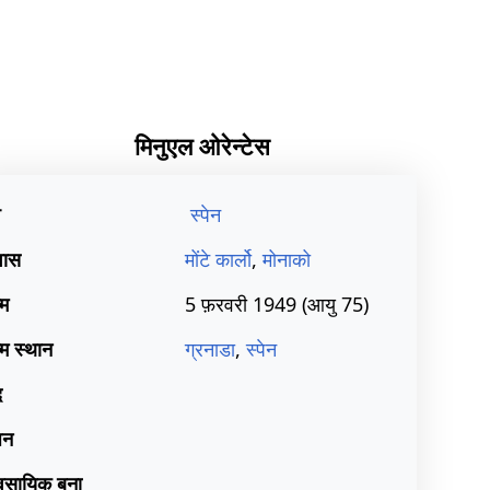
मिनुएल ओरेन्टेस
श
स्पेन
वास
मोंटे कार्लो
,
मोनाको
्म
5 फ़रवरी 1949
(आयु 75)
्म स्थान
ग्रनाडा
,
स्पेन
द
़न
यवसायिक बना