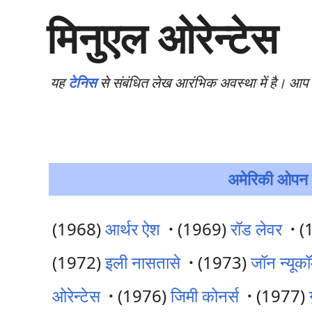
सा
मिनुएल ओरेन्टेस
म
ग्री
प
र
यह
टेनिस
से संबंधित लेख आरंभिक अवस्था में है। आप
जा
एँ
अमेरिकी ओपन प
(1968)
आर्थर ऐश
·
(1969)
रॉड लेवर
·
(
(1972)
इली नासतासे
·
(1973)
जॉन न्यूकॉ
ओरेन्टेस
·
(1976)
जिमी कोनर्स
·
(1977)