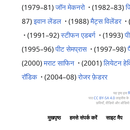
(1979–81)
जॉन मेकनरो
·
(1982–83)
ज
87)
इवान लेंडल
·
(1988)
मैट्स विलेंडर
·
·
(1991–92)
स्टीफन एडबर्ग
·
(1993)
प
(1995–96)
पीट सेमप्रास
·
(1997–98)
(2000)
मराट साफिन
·
(2001)
लियेटन हे
रॉडिक
·
(2004–08)
रोजर फ़ेडरर
यह पृष्ठ इस
व
पाठ
CC BY-SA 4.0
लाइसेंस के अ
छवियाँ, वीडियो और ऑडियो 
मुखपृष्ठ
हमसे संपर्क करें
साइट मैप