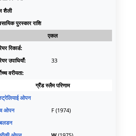
ल शैली
यवसायिक पुरस्कार राशि
एकल
ियर रिकार्ड:
ियर उपाधियाँ:
33
वोच्च वरीयता:
ग्रैंड स्लैम परिणाम
्ट्रेलियाई ओपन
रेंच ओपन
F (1974)
म्बलडन
रीकी ओपन
W
(1975)