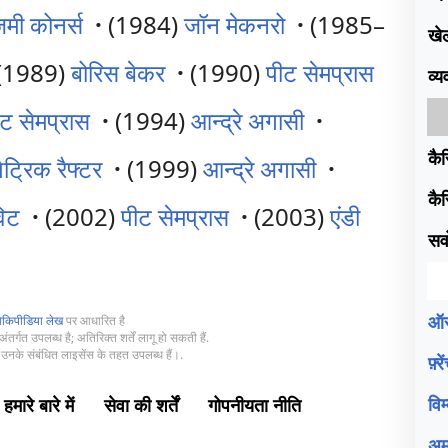
िमी कोनर्स
·
(1984)
जॉन मेकनरो
·
(1985–
खे
(1989)
बोरिस बेकर
·
(1990)
पीट सेमप्रास
व्
ीट सेमप्रास
·
(1994)
आन्द्रे अगासी
·
कैर
पैट्रिक रैफ्टर
·
(1999)
आन्द्रे अगासी
·
कैर
विट
·
(2002)
पीट सेमप्रास
·
(2003)
एंडी
सर्
ऑस
िकिपीडिया लेख
पर आधारित है
ंतर्गत उपलब्ध है; अतिरिक्त शर्तें लागू हो सकती हैं.
उनके संबंधित लाइसेंस के तहत उपलब्ध हैं।.
फ़्
वि
हमारे बारे में
सेवा की शर्तें
गोपनीयता नीति
अम