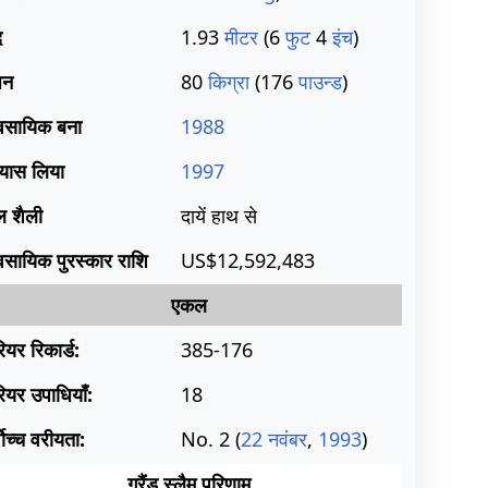
द
1.93
मीटर
(6
फुट
4
इंच
)
़न
80
किग्रा
(176
पाउन्ड
)
यवसायिक बना
1988
्यास लिया
1997
ल शैली
दायें हाथ से
यवसायिक पुरस्कार राशि
US$12,592,483
एकल
ियर रिकार्ड:
385-176
ियर उपाधियाँ:
18
वोच्च वरीयता:
No. 2 (
22 नवंबर
,
1993
)
ग्रैंड स्लैम परिणाम