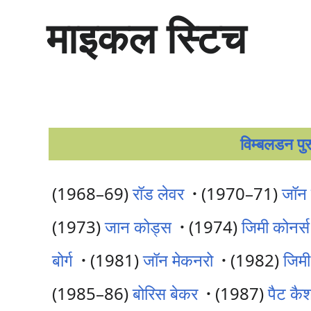
सा
माइकल स्टिच
म
ग्री
प
र
जा
एँ
विम्बलडन पु
(1968–69)
रॉड लेवर
·
(1970–71)
जॉन न
(1973)
जान कोड्स
·
(1974)
जिमी कोनर्स
बोर्ग
·
(1981)
जॉन मेकनरो
·
(1982)
जिमी
(1985–86)
बोरिस बेकर
·
(1987)
पैट कै