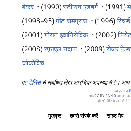
बेकर
·
(1990)
स्टीफन एडबर्ग
·
(1991)
म
(1993–95)
पीट सेमप्रास
·
(1996)
रिचर्
(2001)
गोरान इवानिसेविक
·
(2002)
लिये
(2008)
रफ़ाएल नदाल
·
(2009)
रोजर फ़ेड
जोकोविच
यह
टेनिस
से संबंधित लेख आरंभिक अवस्था में है। आप
यह पृष्ठ इस
व
पाठ
CC BY-SA 4.0
लाइसेंस के अ
छवियाँ, वीडियो और ऑडियो 
मुखपृष्ठ
हमसे संपर्क करें
साइट मैप