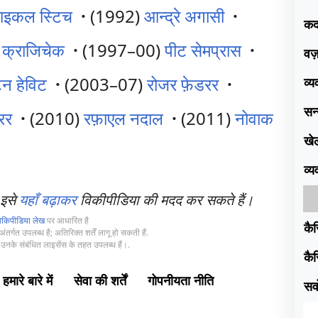
ाइकल स्टिच
·
(1992)
आन्द्रे अगासी
·
क
ड क्राजिचेक
·
(1997–00)
पीट सेमप्रास
·
वज
टन हेविट
·
(2003–07)
रोजर फ़ेडरर
·
व्
सन
रर
·
(2010)
रफ़ाएल नदाल
·
(2011)
नोवाक
खे
व्
 इसे
यहाँ बढ़ाकर
विकीपीडिया की मदद कर सकते हैं।
िकिपीडिया लेख
पर आधारित है
कैर
ंतर्गत उपलब्ध है; अतिरिक्त शर्तें लागू हो सकती हैं.
उनके संबंधित लाइसेंस के तहत उपलब्ध हैं।.
कैर
हमारे बारे में
सेवा की शर्तें
गोपनीयता नीति
सर्