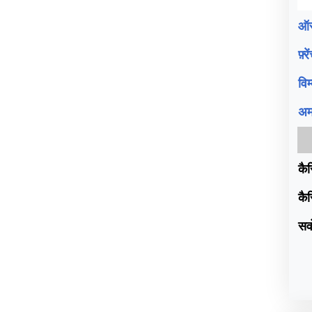
ऑस
फ़्
वि
अम
कैर
कैर
सर्