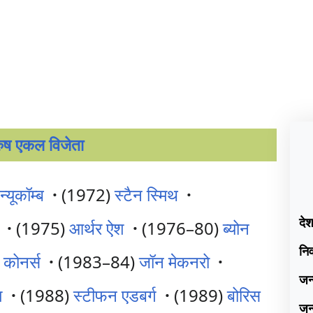
रुष एकल विजेता
्यूकॉम्ब
·
(1972)
स्टैन स्मिथ
·
दे
·
(1975)
आर्थर ऐश
·
(1976–80)
ब्योन
नि
 कोनर्स
·
(1983–84)
जॉन मेकनरो
·
जन
श
·
(1988)
स्टीफन एडबर्ग
·
(1989)
बोरिस
जन