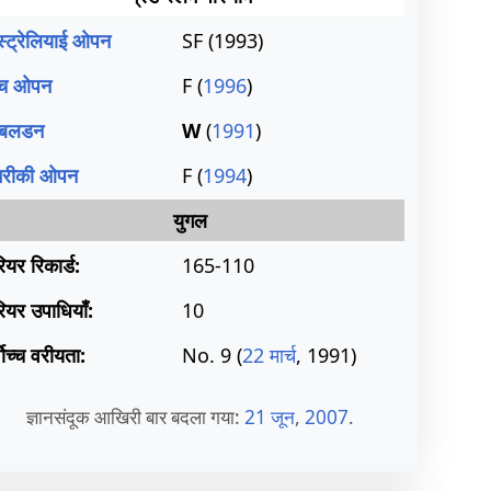
्ट्रेलियाई ओपन
SF (1993)
रेंच ओपन
F (
1996
)
म्बलडन
W
(
1991
)
रीकी ओपन
F (
1994
)
युगल
ियर रिकार्ड:
165-110
ियर उपाधियाँ:
10
वोच्च वरीयता:
No. 9 (
22 मार्च
, 1991)
ज्ञानसंदूक आखिरी बार बदला गया:
21 जून
,
2007
.