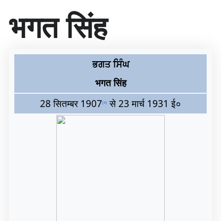
सा
भगत सिंह
म
ग्री
प
र
जा
ਭਗਤ ਸਿੰਘ
एँ
भगत सिंह
28 सितम्बर 1907
से 23 मार्च 1931 ई०
[
a
]