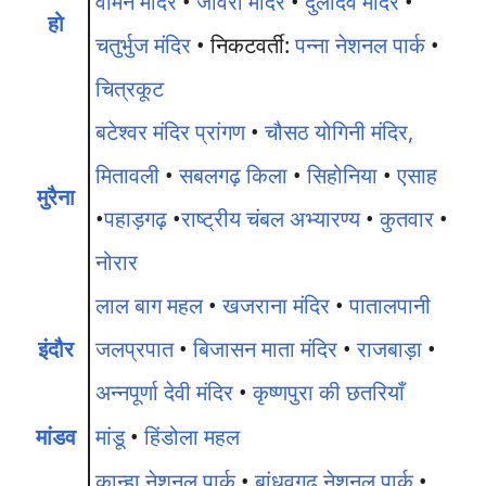
वामन मंदिर
•
जावरी मंदिर
•
दुलादेव मंदिर
•
हो
चतुर्भुज मंदिर
• निकटवर्ती:
पन्ना नेशनल पार्क
•
चित्रकूट
बटेश्वर मंदिर प्रांगण
•
चौसठ योगिनी मंदिर,
मितावली
•
सबलगढ़ किला
•
सिहोनिया
•
एसाह
मुरैना
•
पहाड़गढ़
•
राष्ट्रीय चंबल अभ्यारण्य
•
कुतवार
•
नोरार
लाल बाग महल
•
खजराना मंदिर
•
पातालपानी
इंदौर
जलप्रपात
•
बिजासन माता मंदिर
•
राजबाड़ा
•
अन्नपूर्णा देवी मंदिर
•
कृष्णपुरा की छतरियाँ
मांडव
मांडू
•
हिंडोला महल
कान्हा नेशनल पार्क
•
बांधवगढ नेशनल पार्क
•