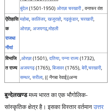
बुंदेल
(1501-1950)
ओरछा
चरखारी
, वनाफर वंश
ऐतिहासि
महोबा
,
कालिंजर
,
खजुराहो
,
गढ़कुंडार
,
चरखारी
,
क
ओरछा
,
अजयगढ़
,
मोहली
राजधा
नीयां
विभाजि
,
ओरछा
(1501),
दतिया
,
पन्ना राज्य
(1732),
त राज्य
अजयगढ़
(1765),
बिजावर
(1765),
बेरी
,
चरखारी
,
सम्थर
,
सरीला
, (( नैगबा रेवाई))अन्य
बुन्देलखण्ड
मध्य भारत का एक भौगोलिक-
सांस्कृतिक क्षेत्र है। इसका विस्तार वर्तमान
उत्तर