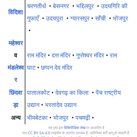
चरणतीर्थ
•
बेसनगर
•
भद्दिलपुर
•
उदयगिरि की
विदिशा
गुफाएँ
•
उदयपुरा
•
ग्यारसपुर
•
साँची
•
भोजपुर
•
महेश्वर
व
राम मंदिर
•
दत्त मंदिर
•
गुप्तेश्वर मंदिर
•
राम
मंडलेश्व
घाट
•
छप्पन देव मंदिर
र
छिंदवा
पातालकोट
•
देवगढ़ का किला
•
पेंच राष्ट्रीय
ड़ा
उद्यान
•
भरतादेव उद्यान
अन्य
भीमबेटका
•
भोजपुर
•
पचमढ़ी
•
यह पृष्ठ इस
विकिपीडिया लेख
पर आधारित है
पाठ
CC BY-SA 4.0
लाइसेंस के अंतर्गत उपलब्ध है; अतिरिक्त शर्तें लागू हो सकती हैं.