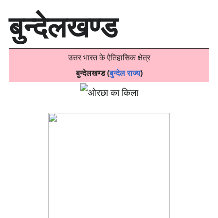
सा
बुन्देलखण्ड
म
ग्री
प
र
उत्तर भारत के ऐतिहासिक क्षेत्र
जा
एँ
बुन्देलखण्ड (
बुन्देल राज्य
)