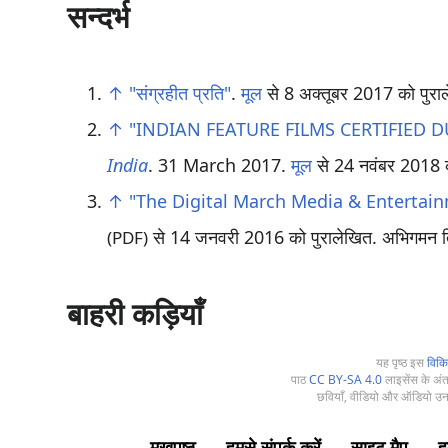
सन्दर्भ
↑
"संग्रहीत प्रति"
.
मूल
से 8 अक्तूबर 2017 को पुरा
↑
"INDIAN FEATURE FILMS CERTIFIED D
India
. 31 March 2017.
मूल
से 24 नवंबर 2018 क
↑
"The Digital March Media & Entertain
से 14 जनवरी 2016 को पुरालेखित
. अभिगमन 
(PDF)
बाहरी कड़ियाँ
यह पृष्ठ इस
विकि
पाठ
CC BY-SA 4.0
लाइसेंस के अंतर
छवियाँ, वीडियो और ऑडियो उनक
मुखपृष्ठ
हमसे संपर्क करें
साइट मैप
हम