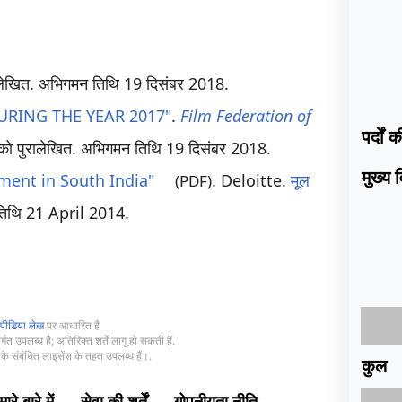
लेखित
. अभिगमन तिथि 19 दिसंबर 2018
.
URING THE YEAR 2017"
.
Film Federation of
पर्दों 
ो पुरालेखित
. अभिगमन तिथि 19 दिसंबर 2018
.
मुख्य
ment in South India"
. Deloitte.
मूल
(PDF)
तिथि
21 April
2014
.
पीडिया लेख
पर आधारित है
्गत उपलब्ध है; अतिरिक्त शर्तें लागू हो सकती हैं.
े संबंधित लाइसेंस के तहत उपलब्ध हैं।.
कुल
ारे बारे में
सेवा की शर्तें
गोपनीयता नीति