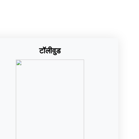
टॉलीवुड