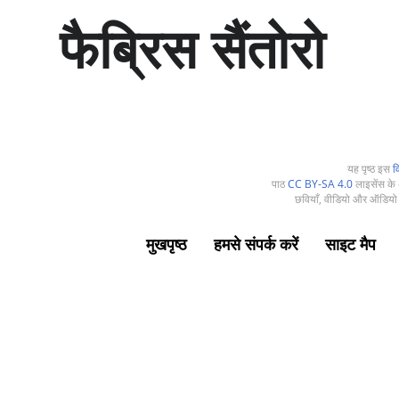
सा
फैब्रिस सैंतोरो
म
ग्री
प
र
जा
एँ
यह पृष्ठ इस
व
पाठ
CC BY-SA 4.0
लाइसेंस के अ
छवियाँ, वीडियो और ऑडियो 
मुखपृष्ठ
हमसे संपर्क करें
साइट मैप