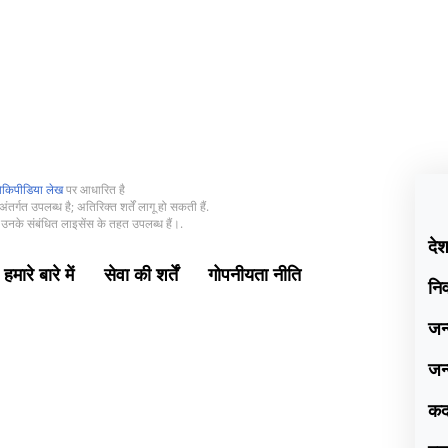
िकिपीडिया लेख
पर आधारित है
ंतर्गत उपलब्ध है; अतिरिक्त शर्तें लागू हो सकती हैं.
उनके संबंधित लाइसेंस के तहत उपलब्ध हैं।.
दे
हमारे बारे में
सेवा की शर्तें
गोपनीयता नीति
नि
जन
जन
क