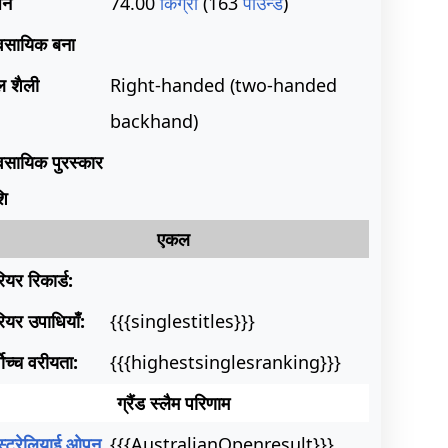
़न
74.00
किग्रा
(163
पाउन्ड
)
यवसायिक बना
ल शैली
Right-handed (two-handed
backhand)
यवसायिक पुरस्कार
शि
एकल
ियर रिकार्ड:
ियर उपाधियाँ:
{{{singlestitles}}}
वोच्च वरीयता:
{{{highestsinglesranking}}}
ग्रैंड स्लैम परिणाम
्ट्रेलियाई ओपन
{{{AustralianOpenresult}}}