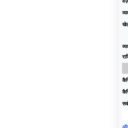
वज
व्
खे
व्
रा
कैर
कैर
सर्
ऑस