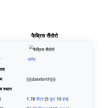
फैब्रिस सैंतोरो
श
फ़्राँस
वास
्म
{{{datebirth}}}
्म स्थान
द
1.78
मीटर
(5
फुट
10
इंच
)