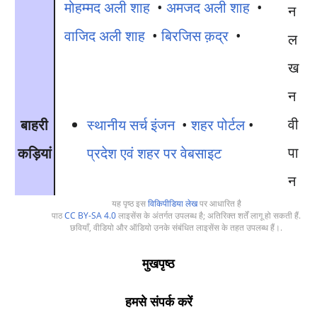
मोहम्मद अली शाह
•
अमजद अली शाह
•
वाजिद अली शाह
•
बिरजिस क़द्र
•
ल
ख
न
वी
बाहरी
स्थानीय सर्च इंजन
•
शहर पोर्टल
•
पा
कड़ियां
प्रदेश एवं शहर पर वेबसाइट
न
यह पृष्ठ इस
विकिपीडिया लेख
पर आधारित है
पाठ
CC BY-SA 4.0
लाइसेंस के अंतर्गत उपलब्ध है; अतिरिक्त शर्तें लागू हो सकती हैं.
छवियाँ, वीडियो और ऑडियो उनके संबंधित लाइसेंस के तहत उपलब्ध हैं।.
मुखपृष्ठ
हमसे संपर्क करें