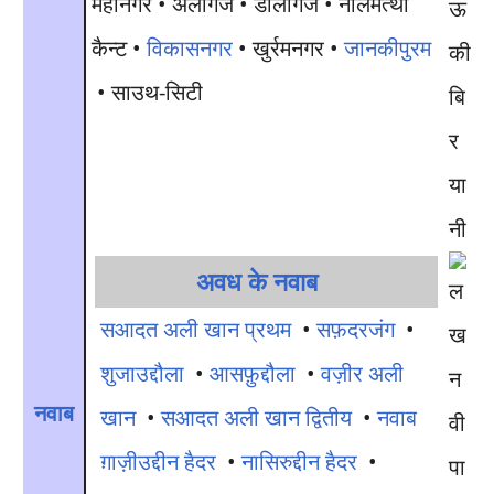
महानगर • अलीगंज • डालीगंज • नीलमत्था
ऊ
कैन्ट •
विकासनगर
• खुर्रमनगर •
जानकीपुरम
की
• साउथ-सिटी
बि
र
या
नी
अवध के नवाब
सआदत अली खान प्रथम
•
सफ़दरजंग
•
शुजाउद्दौला
•
आसफ़ुद्दौला
•
वज़ीर अली
नवाब
खान
•
सआदत अली खान द्वितीय
•
नवाब
ग़ाज़ीउद्दीन हैदर
•
नासिरुद्दीन हैदर
•