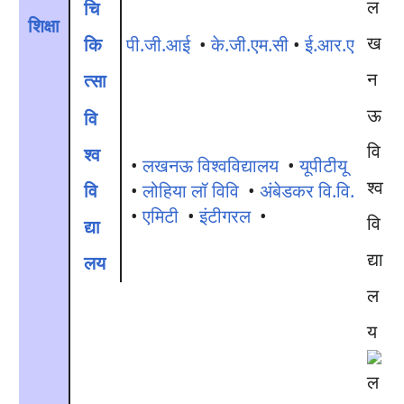
ल
चि
शिक्षा
ख
कि
पी.जी.आई
•
के.जी.एम.सी
•
ई.आर.ए
न
त्सा
ऊ
वि
वि
श्व
•
लखनऊ विश्वविद्यालय
•
यूपीटीयू
श्व
वि
•
लोहिया लॉ विवि
•
अंबेडकर वि.वि.
•
एमिटी
•
इंटीगरल
•
वि
द्या
द्या
लय
ल
य