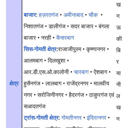
बाजार
:
हज़रतगंज
•
अमीनाबाद
•
चौक
•
निशातगंज • डालीगंज • सदर बाजार • बंगला
बाजार • नरही •
कैसरबाग
सिस-गोमती क्षेत्र
:राजाजीपुरम • कृष्णानगर •
आलमबाग • दिलखुशा •
आर.डी.एस.ओ.कालोनी •
चारबाग
• ऐशबाग •
क्षेत्र
हुसैनगंज • लालबाग • राजेंद्रनगर • मालवीय
नगर • सरोजिनीनगर • हैदरगंज • ठाकुरगंज एवं
ल
सआदतगंज
ख
ट्रांस-गोमती क्षेत्र
:
गोमतीनगर
•
इंदिरानगर
•
न