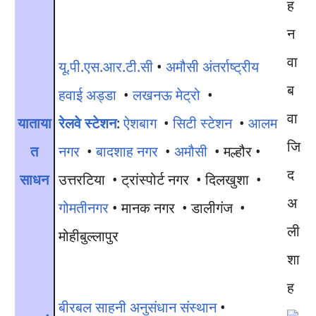
न
वा
यू.पी.एस.आर.टी.सी
•
अमौसी अंतर्राष्ट्रीय
ब
हवाई अड्डा
•
लखनऊ मेट्रो
•
वा
याताया
रेलवे स्टेशन
:
ऐशबाग
•
सिटी स्टेशन
•
आलम
जि
त
नगर
•
बादशाह नगर
•
अमौसी
• मल्हौर •
द
साधन
उत्तरटिया • ट्रांस्पोर्ट नगर • दिलखुशा •
अ
गोमतीनगर
• मानक नगर • डालीगंज •
ली
मोहीबुल्लापुर
शा
ह
बीरबल साहनी अनुसंधान संस्थान
•