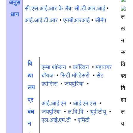
अनुसं
सी.एस.आई.आर के लैब
:
सी.डी.आर.आई
•
धान
आई.आई.टी.आर
•
एनबीआरआई
•
सीमैप
वि
एम्मा थॉप्सन
•
कॉल्विन
•
महानगर
द्या
बॉयज़
•
सिटी मॉण्टेसरी
•
सेंट
फ़्रांसिस
•
जयपुरिया
•
लय
प्र
आई.आई.एम
•
आई.एम.एस
•
बंध
जयपुरिया
•
ल.वि.वि
•
यूपीटीयू
•
एल.आई.एम.टी
•
एमिटी
न