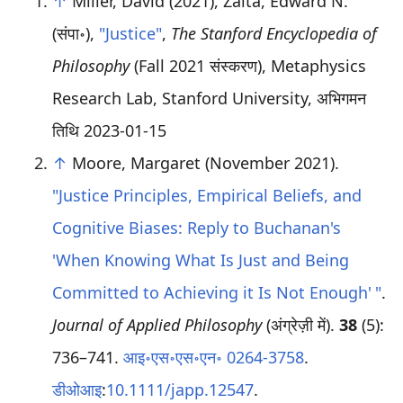
↑
Miller, David (2021), Zalta, Edward N.
(संपा॰),
"Justice"
,
The Stanford Encyclopedia of
Philosophy
(Fall 2021 संस्करण), Metaphysics
Research Lab, Stanford University
, अभिगमन
तिथि
2023-01-15
↑
Moore, Margaret (November 2021).
"Justice Principles, Empirical Beliefs, and
Cognitive Biases: Reply to Buchanan's
'When Knowing What Is Just and Being
Committed to Achieving it Is Not Enough
'
"
.
Journal of Applied Philosophy
(अंग्रेज़ी में).
38
(5):
736–741.
आइ॰एस॰एस॰एन॰
0264-3758
.
डीओआइ
:
10.1111/japp.12547
.