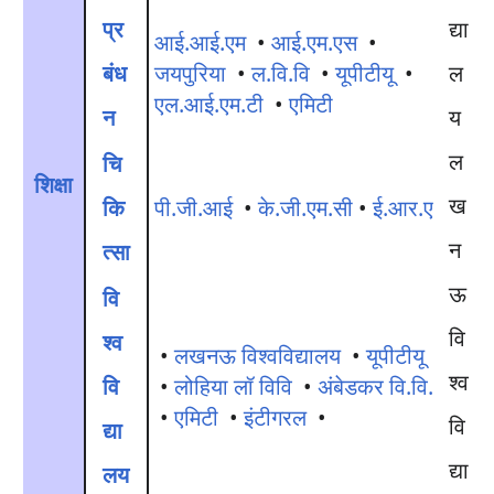
प्र
आई.आई.एम
•
आई.एम.एस
•
बंध
जयपुरिया
•
ल.वि.वि
•
यूपीटीयू
•
एल.आई.एम.टी
•
एमिटी
न
ल
चि
शिक्षा
ख
कि
पी.जी.आई
•
के.जी.एम.सी
•
ई.आर.ए
न
त्सा
ऊ
वि
वि
श्व
•
लखनऊ विश्वविद्यालय
•
यूपीटीयू
श्व
वि
•
लोहिया लॉ विवि
•
अंबेडकर वि.वि.
•
एमिटी
•
इंटीगरल
•
वि
द्या
द्या
लय