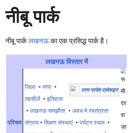
सा
नीबू पार्क
म
ग्री
प
र
जा
नीबू पार्क
लखनऊ
का एक प्रसिद्ध पार्क है।
एँ
लखनऊ विस्तार में
जिला
•
नगर
•
उत्तर प्रदेश प्रवेशद्वार
तहसीलें
•
इतिहास
•
लखनऊ समझौता
•
अवध मे स्वतंत्रता
परिचय
संग्राम
•
शिक्षण संस्थाएं
•
पर्यटन स्थल
•