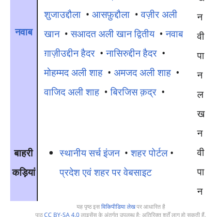
शुजाउद्दौला
•
आसफ़ुद्दौला
•
वज़ीर अली
नवाब
खान
•
सआदत अली खान द्वितीय
•
नवाब
ग़ाज़ीउद्दीन हैदर
•
नासिरुद्दीन हैदर
•
मोहम्मद अली शाह
•
अमजद अली शाह
•
वाजिद अली शाह
•
बिरजिस क़द्र
•
ल
ख
न
वी
बाहरी
स्थानीय सर्च इंजन
•
शहर पोर्टल
•
पा
कड़ियां
प्रदेश एवं शहर पर वेबसाइट
न
यह पृष्ठ इस
विकिपीडिया लेख
पर आधारित है
पाठ
CC BY-SA 4.0
लाइसेंस के अंतर्गत उपलब्ध है; अतिरिक्त शर्तें लागू हो सकती हैं.