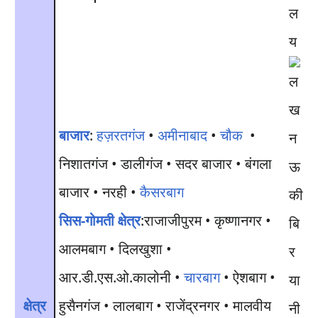
ल
य
बाजार
:
हज़रतगंज
•
अमीनाबाद
•
चौक
•
निशातगंज • डालीगंज • सदर बाजार • बंगला
बाजार • नरही •
कैसरबाग
सिस-गोमती क्षेत्र
:राजाजीपुरम • कृष्णानगर •
आलमबाग • दिलखुशा •
आर.डी.एस.ओ.कालोनी •
चारबाग
• ऐशबाग •
क्षेत्र
हुसैनगंज • लालबाग • राजेंद्रनगर • मालवीय