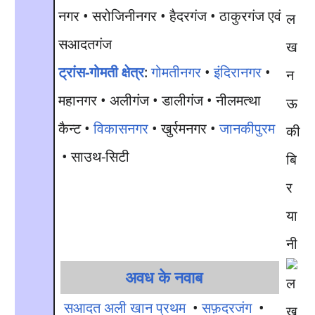
नगर • सरोजिनीनगर • हैदरगंज • ठाकुरगंज एवं
ल
सआदतगंज
ख
ट्रांस-गोमती क्षेत्र
:
गोमतीनगर
•
इंदिरानगर
•
न
महानगर • अलीगंज • डालीगंज • नीलमत्था
ऊ
कैन्ट •
विकासनगर
• खुर्रमनगर •
जानकीपुरम
की
• साउथ-सिटी
बि
र
या
नी
अवध के नवाब
सआदत अली खान प्रथम
•
सफ़दरजंग
•