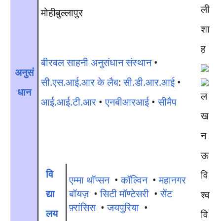
ली
मोहीबुल्लापुर
शा
ह
बीरबल साहनी अनुसंधान संस्थान
•
अनुसं
सी.एस.आई.आर के लैब
:
सी.डी.आर.आई
•
धान
आई.आई.टी.आर
•
एनबीआरआई
•
सीमैप
वि
एम्मा थॉप्सन
•
कॉल्विन
•
महानगर
द्या
बॉयज़
•
सिटी मॉण्टेसरी
•
सेंट
फ़्रांसिस
•
जयपुरिया
•
लय