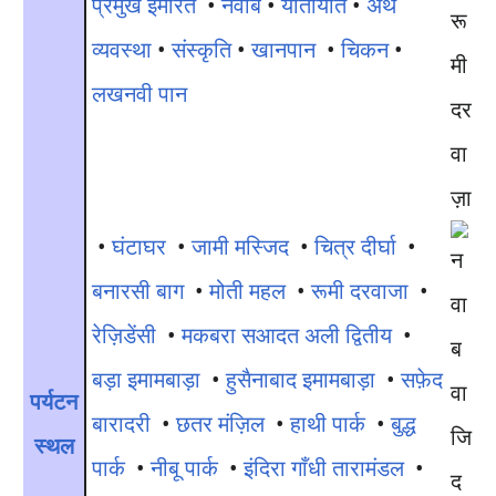
प्रमुख इमारतें
•
नवाब
•
यातायात
•
अर्थ
रू
व्यवस्था
•
संस्कृति
•
खानपान
•
चिकन
•
मी
लखनवी पान
दर
वा
ज़ा
•
घंटाघर
•
जामी मस्जिद
•
चित्र दीर्घा
•
बनारसी बाग
•
मोती महल
•
रूमी दरवाजा
•
रेज़िडेंसी
•
मकबरा सआदत अली द्वितीय
•
बड़ा इमामबाड़ा
•
हुसैनाबाद इमामबाड़ा
•
सफ़ेद
पर्यटन
बारादरी
•
छतर मंज़िल
•
हाथी पार्क
•
बुद्ध
स्थल
पार्क
•
नीबू पार्क
•
इंदिरा गाँधी तारामंडल
•