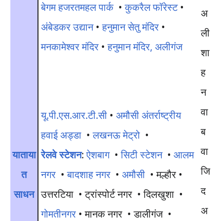
बेगम हजरतमहल पार्क
•
कुकरैल फॉरेस्ट
•
अंबेडकर उद्यान
•
हनुमान सेतु मंदिर
•
मनकामेश्वर मंदिर
•
हनुमान मंदिर, अलीगंज
न
वा
यू.पी.एस.आर.टी.सी
•
अमौसी अंतर्राष्ट्रीय
ब
हवाई अड्डा
•
लखनऊ मेट्रो
•
वा
याताया
रेलवे स्टेशन
:
ऐशबाग
•
सिटी स्टेशन
•
आलम
जि
त
नगर
•
बादशाह नगर
•
अमौसी
• मल्हौर •
द
साधन
उत्तरटिया • ट्रांस्पोर्ट नगर • दिलखुशा •
अ
गोमतीनगर
• मानक नगर • डालीगंज •