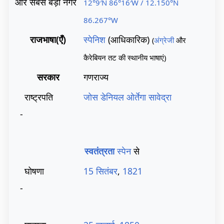
और सबसे बड़ा नगर
12°9′N
86°16′W
/
12.150°N
86.267°W
राजभाषा(एँ)
स्पेनिश
(आधिकारिक)
(
अंग्रेजी
और
कैरेबियन तट की स्थानीय भाषाएं)
सरकार
गणराज्य
राष्ट्रपति
जोस डेनियल ओर्तेगा सावेद्रा
-
स्वतंत्रता
स्पेन
से
घोषणा
15 सितंबर
,
1821
-