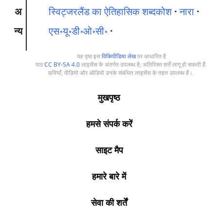
अ
स्विट्जरलैंड का ऐतिहासिक शब्दकोश
नारा
न्य
एस॰यू॰डी॰ओ॰सी॰
यह पृष्ठ इस
विकिपीडिया लेख
पर आधारित है
पाठ
CC BY-SA 4.0
लाइसेंस के अंतर्गत उपलब्ध है; अतिरिक्त शर्तें लागू हो सकती हैं.
छवियाँ, वीडियो और ऑडियो उनके संबंधित लाइसेंस के तहत उपलब्ध हैं।.
मुखपृष्ठ
हमसे संपर्क करें
साइट मैप
हमारे बारे में
सेवा की शर्तें