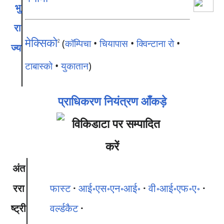
भु
रा
मेक्सिको
(
कॉम्पिचा
•
चियापास
•
क्विन्टाना रो
•
2
ज्य
टाबास्को
•
युकातान
)
प्राधिकरण नियंत्रण आँकड़े
अंत
ररा
फास्ट
आई॰एस॰एन॰आई॰
वी॰आई॰एफ॰ए॰
ष्ट्री
वर्ल्डकैट