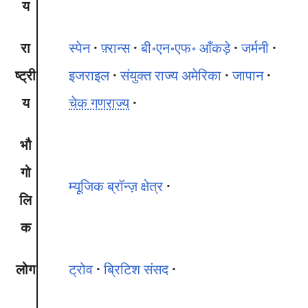
य
रा
स्पेन
फ़्रान्स
बी॰एन॰एफ॰ आँकड़े
जर्मनी
ष्ट्री
इजराइल
संयुक्त राज्य अमेरिका
जापान
य
चेक गणराज्य
भौ
गो
म्यूजिक ब्रॉन्ज़ क्षेत्र
लि
क
लोग
ट्रोव
ब्रिटिश संसद