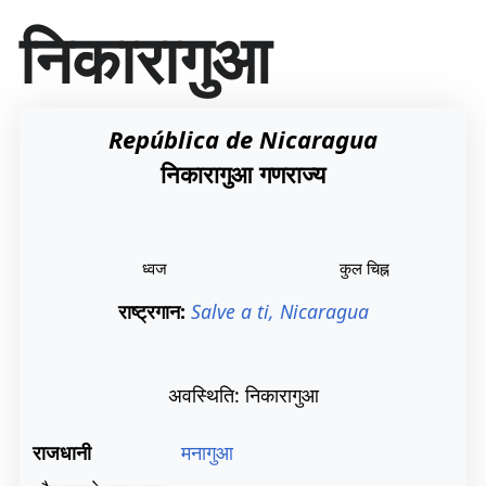
सा
निकारागुआ
म
ग्री
प
र
जा
República de Nicaragua
एँ
निकारागुआ गणराज्य
ध्वज
कुल चिह्न
राष्ट्रगान:
Salve a ti, Nicaragua
अवस्थिति: निकारागुआ
राजधानी
मनागुआ