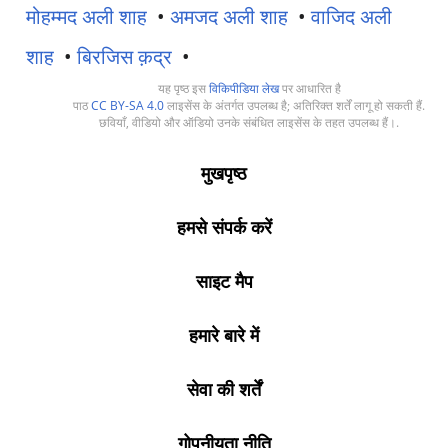
मोहम्मद अली शाह
•
अमजद अली शाह
•
वाजिद अली
शाह
•
बिरजिस क़द्र
•
यह पृष्ठ इस
विकिपीडिया लेख
पर आधारित है
पाठ
CC BY-SA 4.0
लाइसेंस के अंतर्गत उपलब्ध है; अतिरिक्त शर्तें लागू हो सकती हैं.
छवियाँ, वीडियो और ऑडियो उनके संबंधित लाइसेंस के तहत उपलब्ध हैं।.
मुखपृष्ठ
हमसे संपर्क करें
साइट मैप
हमारे बारे में
सेवा की शर्तें
गोपनीयता नीति