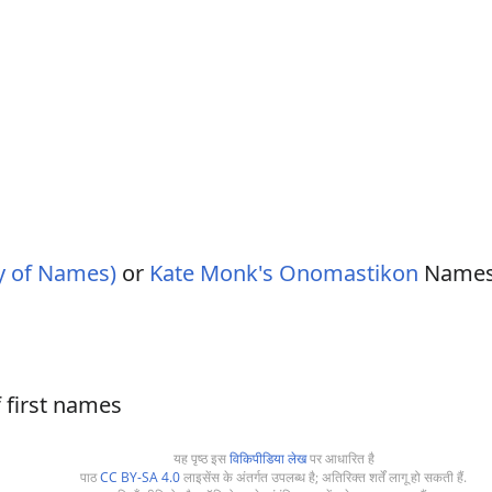
y of Names)
or
Kate Monk's Onomastikon
Names 
 first names
यह पृष्ठ इस
विकिपीडिया लेख
पर आधारित है
पाठ
CC BY-SA 4.0
लाइसेंस के अंतर्गत उपलब्ध है; अतिरिक्त शर्तें लागू हो सकती हैं.