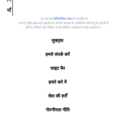
याँ
यह पृष्ठ इस
विकिपीडिया लेख
पर आधारित है
पाठ
CC BY-SA 4.0
लाइसेंस के अंतर्गत उपलब्ध है; अतिरिक्त शर्तें लागू हो सकती हैं.
छवियाँ, वीडियो और ऑडियो उनके संबंधित लाइसेंस के तहत उपलब्ध हैं।.
मुखपृष्ठ
हमसे संपर्क करें
साइट मैप
हमारे बारे में
सेवा की शर्तें
गोपनीयता नीति