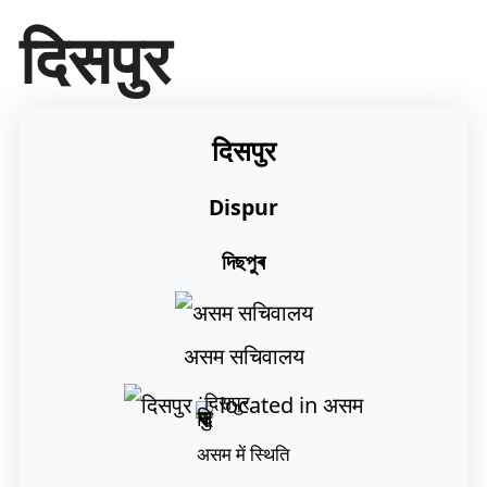
सा
दिसपुर
म
ग्री
प
र
जा
दिसपुर
एँ
Dispur
দিছপুৰ
असम सचिवालय
दिसपुर
असम में स्थिति