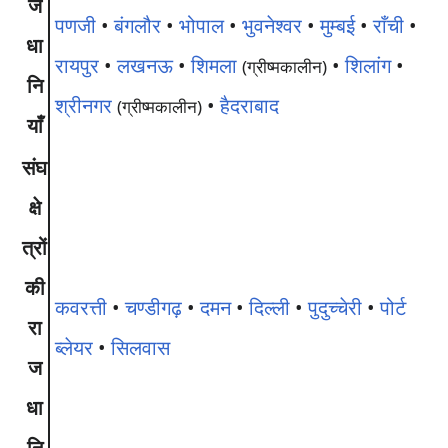
ज
पणजी
•
बंगलौर
•
भोपाल
•
भुवनेश्वर
•
मुम्बई
•
राँची
•
धा
रायपुर
•
लखनऊ
•
शिमला
•
शिलांग
•
(ग्रीष्मकालीन)
नि
श्रीनगर
•
हैदराबाद
(ग्रीष्मकालीन)
याँ
संघ
क्षे
त्रों
की
कवरत्ती
•
चण्डीगढ़
•
दमन
•
दिल्ली
•
पुदुच्चेरी
•
पोर्ट
रा
ब्लेयर
•
सिलवास
ज
धा
नि