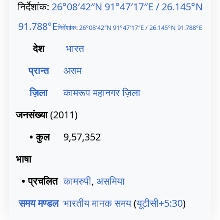
निर्देशांक:
26°08′42″N
91°47′17″E
/
26.145°N
91.788°E
निर्देशांक
:
26°08′42″N
91°47′17″E
/
26.145°N 91.788°E
देश
भारत
प्रान्त
असम
ज़िला
कामरूप महानगर ज़िला
जनसंख्या
(2011)
• कुल
9,57,352
भाषा
• प्रचलित
कामरुपी
,
असमिया
समय मण्डल
भारतीय मानक समय
(
यूटीसी+5:30
)