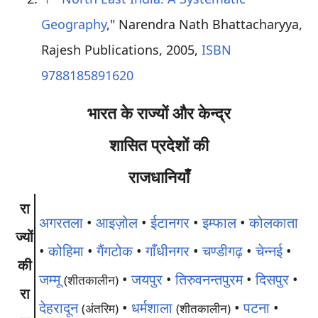
Geography
," Narendra Nath Bhattacharyya,
Rajesh Publications, 2005,
ISBN
9788185891620
भारत के राज्यों और केन्द्र
शासित प्रदेशों की
राजधानियाँ
रा
अगरतला
•
आइज़ोल
•
ईटानगर
•
इम्फाल
•
कोलकाता
ज्यों
•
कोहिमा
•
गैंगटोक
•
गाँधीनगर
•
चण्डीगढ़
•
चेन्नई
•
की
जम्मू
•
जयपुर
•
तिरुवनन्तपुरम
•
दिसपुर
•
(शीतकालीन)
रा
देहरादून
•
धर्मशाला
•
पटना
•
(अंतरिम)
(शीतकालीन)