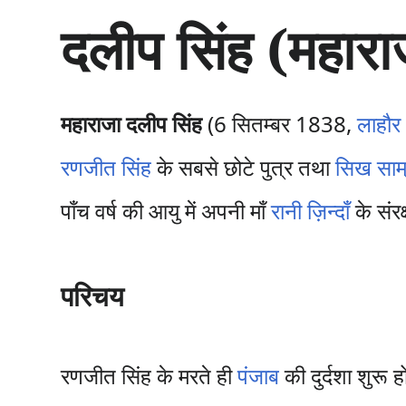
सा
दलीप सिंह (महारा
म
ग्री
प
र
जा
महाराजा दलीप सिंह
(6 सितम्बर 1838,
लाहौर
एँ
रणजीत सिंह
के सबसे छोटे पुत्र तथा
सिख साम्
पाँच वर्ष की आयु में अपनी माँ
रानी ज़िन्दाँ
के संरक
परिचय
रणजीत सिंह के मरते ही
पंजाब
की दुर्दशा शुरू