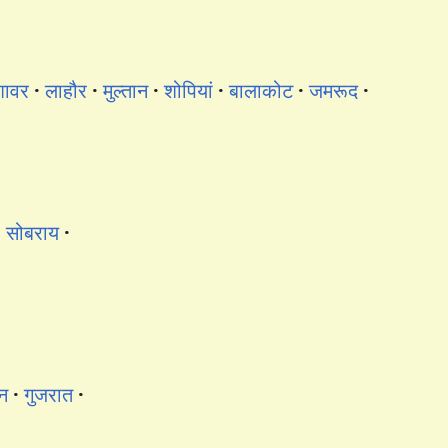
शावर
लाहौर
मुल्तान
शोपियां
बालाकोट
जमरूद
सोबराय
ान
गुजरात