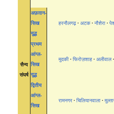
अफ़ग़ान-
सिख
हरनौलगढ़
अटक
नौशेरा
पे
युद्ध
प्रथम
आंग्ल-
मुदकी
फिरोज़शाह
अलीवाल
सिख
सैन्य
युद्ध
संघर्ष
द्वितीय
आंग्ल-
रामनगर
चिलियानवाला
मुल्त
सिख