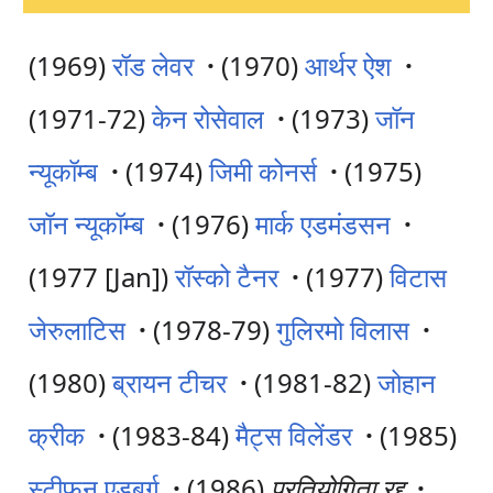
(1969)
रॉड लेवर
·
(1970)
आर्थर ऐश
·
(1971-72)
केन रोसेवाल
·
(1973)
जॉन
न्यूकॉम्ब
·
(1974)
जिमी कोनर्स
·
(1975)
जॉन न्यूकॉम्ब
·
(1976)
मार्क एडमंडसन
·
(1977 [Jan])
रॉस्को टैनर
·
(1977)
विटास
जेरुलाटिस
·
(1978-79)
गुलिरमो विलास
·
(1980)
ब्रायन टीचर
·
(1981-82)
जोहान
क्रीक
·
(1983-84)
मैट्स विलेंडर
·
(1985)
स्टीफन एडबर्ग
·
(1986)
प्रतियोगिता रद्द
·