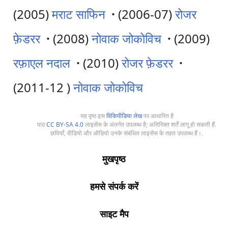
(2005)
मराट साफिन
·
(2006-07)
रोजर
फ़ेडरर
·
(2008)
नोवाक जोकोविच
·
(2009)
रफ़ाएल नदाल
·
(2010)
रोजर फ़ेडरर
·
(2011-12 )
नोवाक जोकोविच
यह पृष्ठ इस
विकिपीडिया लेख
पर आधारित है
पाठ
CC BY-SA 4.0
लाइसेंस के अंतर्गत उपलब्ध है; अतिरिक्त शर्तें लागू हो सकती हैं.
छवियाँ, वीडियो और ऑडियो उनके संबंधित लाइसेंस के तहत उपलब्ध हैं।.
मुखपृष्ठ
हमसे संपर्क करें
साइट मैप