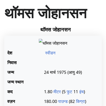
सा
थॉमस जोहानसन
म
ग्री
प
र
जा
थॉमस जोहानसन
एँ
देश
स्वीडन
निवास
जन्म
24 मार्च 1975
(आयु 49)
जन्म स्थान
कद
1.80
मीटर
(5
फुट
11
इंच
)
वज़न
180.00
पाउन्ड
(82
किग्रा
)