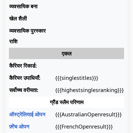
व्यवसायिक बना
खेल शैली
व्यवसायिक पुरस्कार
राशि
एकल
कैरियर रिकार्ड:
कैरियर उपाधियाँ:
{{{singlestitles}}}
सर्वोच्च वरीयता:
{{{highestsinglesranking}}}
ग्रैंड स्लैम परिणाम
ऑस्ट्रेलियाई ओपन
{{{AustralianOpenresult}}}
फ़्रेंच ओपन
{{{FrenchOpenresult}}}