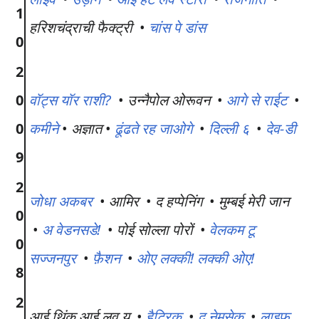
1
हरिशचंद्राची फैक्ट्री
•
चांस पे डांस
0
2
0
वॉट्स यॉर राशी?
•
उन्नैपोल ओरूवन
•
आगे से राईट
•
0
कमीने
•
अज्ञात
•
ढूंढते रह जाओगे
•
दिल्ली ६
•
देव-डी
9
2
जोधा अकबर
•
आमिर
•
द हप्पेनिंग
•
मुम्बई मेरी जान
0
•
अ वेडनसडे!
•
पोई सोल्ला पोरों
•
वेलकम टू
0
सज्जनपुर
•
फ़ैशन
•
ओए लक्की! लक्की ओए!
8
2
आई थिंक आई लव यू
•
हैट्रिक
•
द नेमसेक
•
लाइफ़