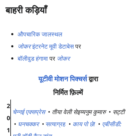
बाहरी कड़ियाँ
औपचारिक जालस्थल
जोकर
इंटरनेट मूवी डेटाबेस
पर
बॉलीवुड हंगामा
पर
जोकर
यूटीवी मोशन पिक्चर्स
द्वारा
निर्मित फ़िल्में
2
चेन्नई एक्सप्रेस
•
तीया वेली सेइय्यनुम कुमारु
•
सट्टी
0
•
घनचक्कर
•
सत्याग्रह
•
काय पो छे!
•
एबीसीडी:
1