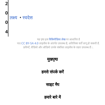
2
0
लक्ष्य
•
स्वदेस
0
4
यह पृष्ठ इस
विकिपीडिया लेख
पर आधारित है
पाठ
CC BY-SA 4.0
लाइसेंस के अंतर्गत उपलब्ध है; अतिरिक्त शर्तें लागू हो सकती हैं.
छवियाँ, वीडियो और ऑडियो उनके संबंधित लाइसेंस के तहत उपलब्ध हैं।.
मुखपृष्ठ
हमसे संपर्क करें
साइट मैप
हमारे बारे में