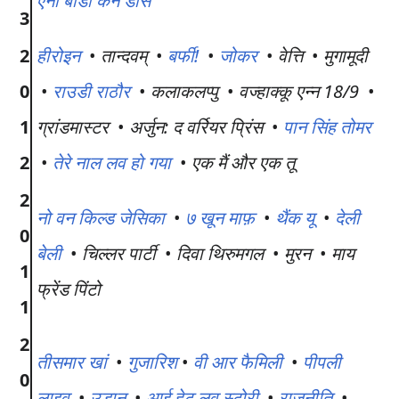
एनी बॉडी कैन डांस
3
2
हीरोइन
•
तान्दवम्
•
बर्फी!
•
जोकर
•
वेत्ति
•
मुगामूदी
0
•
राउडी राठौर
•
कलाकलप्पु
•
वज्हाक्कू एन्न 18/9
•
1
ग्रांडमास्टर
•
अर्जुन: द वर्रियर प्रिंस
•
पान सिंह तोमर
2
•
तेरे नाल लव हो गया
•
एक मैं और एक तू
2
नो वन किल्ड जेसिका
•
७ खून माफ़
•
थैंक यू
•
देली
0
बेली
•
चिल्लर पार्टी
•
दिवा थिरुमगल
•
मुरन
•
माय
1
फ्रेंड पिंटो
1
2
तीसमार खां
•
गुजारिश
•
वी आर फैमिली
•
पीपली
0
लाइव
•
उड़ान
•
आई हेट लव स्टोरी
•
राजनीति
•