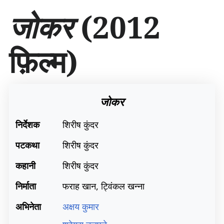
सा
जोकर
(2012
म
ग्री
प
फ़िल्म)
र
जा
एँ
जोकर
निर्देशक
शिरीष कुंदर
पटकथा
शिरीष कुंदर
कहानी
शिरीष कुंदर
निर्माता
फराह खान, ट्विंकल खन्ना
अभिनेता
अक्षय कुमार