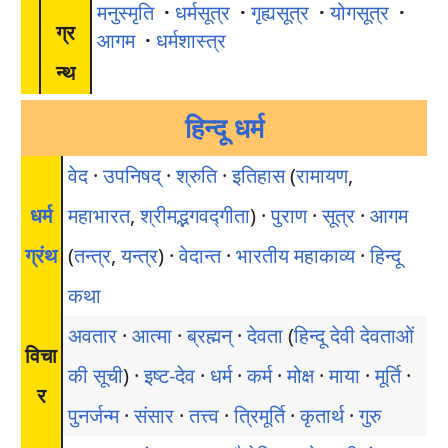
मनुस्मृति
·
धर्मसूत्र
·
गृह्यसूत्र
·
योगसूत्र
·
ग्र
आगम
·
धर्मशास्त्र
न्थ
हिन्दू धर्म
वेद
·
उपनिषद्
·
श्रुति
·
इतिहास
(
रामायण
,
धर्म
महाभारत
,
श्रीमद्भगवद्गीता
) ·
पुराण
·
सूत्र
·
आगम
ग्रंथ
(
तन्त्र
,
यन्त्र
) ·
वेदान्त
·
भारतीय महाकाव्य
·
हिन्दू
कथा
अवतार
·
आत्मा
·
ब्रह्मन्
·
देवता
(
हिन्दू देवी देवताओं
विचा
की सूची
) ·
इष्ट-देव
·
धर्म
·
कर्म
·
मोक्ष
·
माया
·
मूर्ति
·
र
पुनर्जन्म
·
संसार
·
तत्त्व
·
त्रिमूर्ति
·
कृतार्थ
·
गुरु