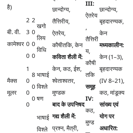
III:
है)
छान्दोग्य,
छान्दोग्य,
ऐतरेय
2
2
तैत्तिरीय,
बृहदारण्यक,
खगो
,
बी. वी.
3
0
ऐतरेय,
केन
लिय
तैत्तिरी
कामेश्वर
0
0
कौषीतकि, केन
मध्यकालीन:
विधि
य,
0
0
कविता शैली में:
केन (1–3),
कौषी
1
केन, कठ, ईश,
बृहदारण्यक
8
भाषाई
तकि
मैक्स
0
श्वेताश्वतर,
(IV 8–21),
0
विश्ले
समूह
मूलर
0
मुण्डक
कठ, मांडूक्य
0
षण
IV:
0
बाद के उपनिषद
सांख्य एवं
कठ,
गद्य शैली में:
योग पर
भाषाई
मुण्ड
प्रश्न, मैत्री,
अधारित:
विश्ले