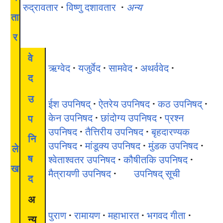
रुद्रावतार
·
विष्णु दशावतार
·
अन्य
ता
र
वे
ऋग्वेद
·
यजुर्वेद
·
सामवेद
·
अथर्ववेद
·
द
उ
ईश उपनिषद्
·
ऐतरेय उपनिषद
·
कठ उपनिषद्
·
केन उपनिषद
·
छांदोग्य उपनिषद
·
प्रश्न
प
उपनिषद
·
तैत्तिरीय उपनिषद
·
बृहदारण्यक
नि
उपनिषद
·
मांडूक्य उपनिषद
·
मुंडक उपनिषद
·
ले
ष
श्वेताश्वतर उपनिषद
·
कौषीतकि उपनिषद
·
ख
मैत्रायणी उपनिषद
·
उपनिषद् सूची
द
अ
पुराण
·
रामायण
·
महाभारत
·
भगवद गीता
·
न्य