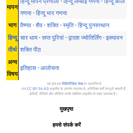
हिन्दू मापन प्रणाली
·
हिन्दू लम्बाई गणना
·
हिन्दू काल
मापन
गणना
·
हिन्दू भार गणना
भाग
वैष्णव
·
शैव
·
शक्ति
·
स्मृति
·
हिन्दू पुनरुत्थान
हिन्दू
चार धाम
·
सप्त पुरियां
·
द्वादश ज्योतिर्लिंग
·
इक्यावन
तीर्थ
शक्ति पीठ
अन्य
इतिहास
·
आलोचना
विषय
यह पृष्ठ इस
विकिपीडिया लेख
पर आधारित है
पाठ
CC BY-SA 4.0
लाइसेंस के अंतर्गत उपलब्ध है; अतिरिक्त शर्तें लागू हो सकती हैं.
छवियाँ, वीडियो और ऑडियो उनके संबंधित लाइसेंस के तहत उपलब्ध हैं।.
मुखपृष्ठ
हमसे संपर्क करें