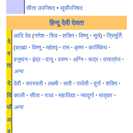
सीता उपनिषद
•
सूर्योपनिषद
हिन्दू देवी देवता
आदि देव
(
गणेश
·
शिव
·
शक्ति
·
विष्णु
·
सूर्य
)
·
त्रिमूर्ति
दे
(
ब्रह्मा
·
विष्णु
·
महेश
)
·
राम
·
कृष्ण
·
कार्तिकेय
·
व
हनुमान
·
इंद्र
·
वायु
·
वरुण
·
अग्नि
·
रूद्र
·
दत्तात्रेय
·
ता
अन्य
दे
देवी
·
सरस्वती
·
लक्ष्मी
·
सती
·
पार्वती
·
दुर्गा
·
शक्ति
·
वि
काली
·
सीता
·
राधा
·
महाविद्या
·
नवदुर्गा
·
मातृका
·
याँ
अन्य
अ
व