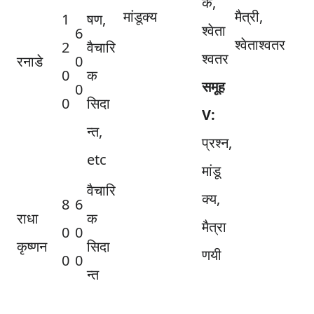
क,
मांडूक्य
मैत्री,
1
षण,
श्वेता
6
श्वेताश्वतर
2
वैचारि
श्वतर
रनाडे
0
0
क
समूह
0
0
सिदा
V:
न्त,
प्रश्न,
etc
मांडू
वैचारि
क्य,
8
6
राधा
क
मैत्रा
0
0
कृष्णन
सिदा
णयी
0
0
न्त