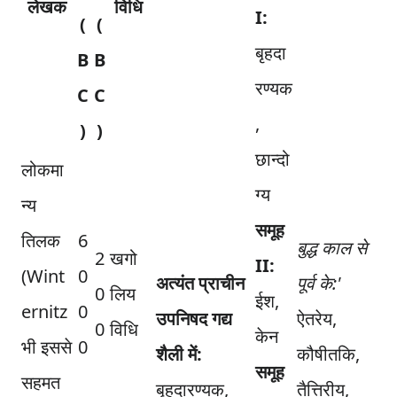
लेखक
विधि
I:
(
(
बृहदा
B
B
रण्यक
C
C
,
)
)
छान्दो
लोकमा
ग्य
न्य
समूह
तिलक
6
बुद्ध काल से
2
खगो
II:
(Wint
0
अत्यंत प्राचीन
पूर्व के:'
0
लिय
ईश,
ernitz
0
उपनिषद गद्य
ऐतरेय,
0
विधि
केन
भी इससे
0
शैली में:
कौषीतकि,
समूह
सहमत
बृहदारण्यक,
तैत्तिरीय,