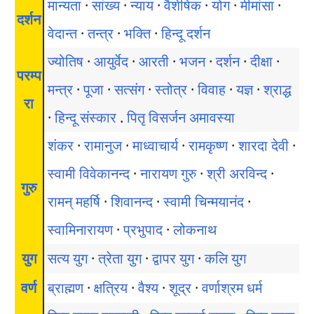
मान्यता
·
सांख्य
·
न्याय
·
वैशेषिक
·
योग
·
मीमांसा
·
दर्शन
वेदान्त
·
तन्त्र
·
भक्ति
·
हिन्दू दर्शन
ज्योतिष
·
आयुर्वेद
·
आरती
·
भजन
·
दर्शन
·
दीक्षा
·
परम्प
मन्त्र
·
पूजा
·
सत्संग
·
स्तोत्र
·
विवाह
·
यज्ञ
·
श्राद्ध
रा
·
हिन्दू संस्कार
.
पितृ विसर्जन अमावस्या
शंकर
·
रामानुज
·
माध्वाचार्य
·
रामकृष्ण
·
शारदा देवी
·
स्वामी विवेकानन्द
·
नारायण गुरु
·
श्री अरविन्द
·
गुरु
रामन् महर्षि
·
शिवानन्द
·
स्वामी चिन्मयानंद
·
स्वामिनारायण
·
प्रभुपाद
·
लोकनाथ
युग
सत्य युग
·
त्रेता युग
·
द्वापर युग
·
कलि युग
वर्ण
ब्राह्मण
·
क्षत्रिय
·
वैश्य
·
शूद्र
·
वर्णाश्रम धर्म