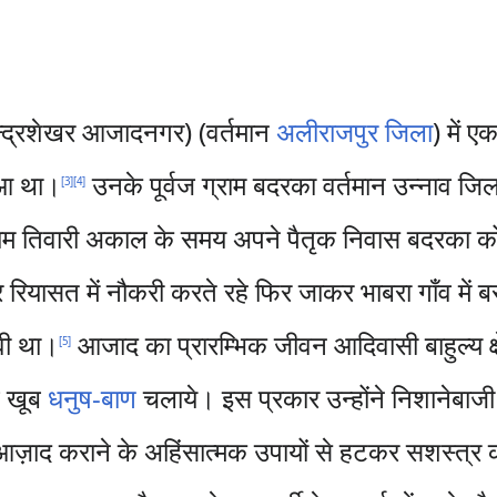
न्द्रशेखर आजादनगर) (वर्तमान
अलीराजपुर जिला
) में ए
हुआ था।
उनके पूर्वज ग्राम बदरका वर्तमान उन्नाव जिल
[
3
]
[
4
]
ाम तिवारी अकाल के समय अपने पैतृक निवास बदरका क
रियासत में नौकरी करते रहे फिर जाकर भाबरा गाँव में 
वी था।
आजाद का प्रारम्भिक जीवन आदिवासी बाहुल्य क्षे
[
5
]
थ खूब
धनुष-
बाण
चलाये। इस प्रकार उन्होंने निशानेबाज
़ाद कराने के अहिंसात्मक उपायों से हटकर सशस्त्र क