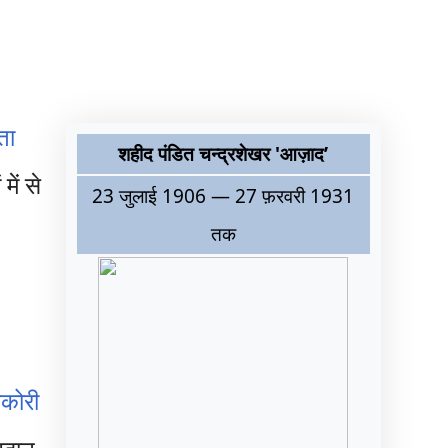
ता
शहीद पंडित चन्द्रशेखर 'आज़ाद’
ें से
23 जुलाई 1906 — 27 फ़रवरी 1931
तक
कोरी