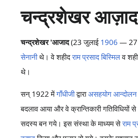
सा
चन्द्रशेखर आज़ाद
म
ग्री
प
र
जा
चन्द्रशेखर 'आजाद
(23 जुलाई
1906
— 27 
एँ
सेनानी
थे। वे शहीद
राम प्रसाद बिस्मिल
व शह
थे।
सन् 1922 में
गाँधीजी
द्वारा
असहयोग आन्दोलन
बदलाव आया और वे क्रान्तिकारी गतिविधियों से
सदस्य बन गये। इस संस्था के माध्यम से
राम प