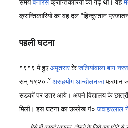
समय
बनारस
क्रान्तिकारियों का गढ़ था। वह
म
क्रान्तिकारियों का वह दल "हिन्दुस्तान प्रजात
पहली घटना
१९१९ में हुए
अमृतसर
के
जलियांवाला बाग नरस
सन् १९२० में
असहयोग आन्दोलनका
फरमान ज
सडकों पर उतर आये। अपने विद्यालय के छात्रों क
मिली। इस घटना का उल्लेख पं०
जवाहरलाल न
ऐसे ही कायदे (कानून) तोड़ने के लिये एक छोटे