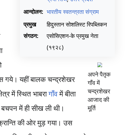
आन्दोलन:
भारतीय स्वतन्त्रता संग्राम
प्रमुख
हिदुस्तान सोशलिस्ट रिपब्लिकन
क
संगठन:
एसोसिएशन-के प्रमुख नेता
(१९२८)
ा
ो
अपने पैतृक
बस गये। यहीं बालक चन्द्रशेखर
गाँव में
चन्द्रशेखर
त्र में स्थित भाबरा
गाँव
में बीता
आजाद की
ी बचपन में ही सीख ली थी।
मूर्ति
्रान्ति की ओर मुड़ गया। उस