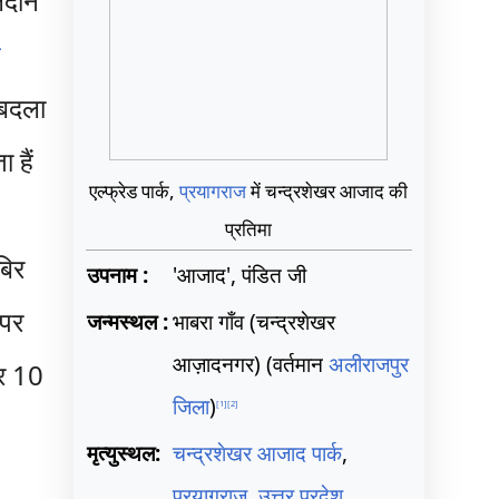
िदान
ट
बदला
 हैं
एल्फ्रेड पार्क,
प्रयागराज
में चन्द्रशेखर आजाद की
प्रतिमा
बिर
उपनाम :
'आजाद', पंडित जी
 पर
जन्मस्थल :
भाबरा गाँव (चन्द्रशेखर
आज़ादनगर) (वर्तमान
अलीराजपुर
िर 10
जिला
)
[
1
]
[
2
]
मृत्युस्थल:
चन्द्रशेखर आजाद पार्क
,
प्रयागराज
,
उत्तर प्रदेश