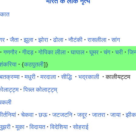
भारत के लोक नृत्य
िकात
ंगर
·
जैता
·
झूला
·
झोरा
·
ढोला
·
नौटंकी
·
रासलीला
·
सांग
·
गणगौर
·
गीदड़
·
गोपिका लीला
·
घापाल
·
घूमर
·
चंग
·
चरी
·
जिन
शंकरिया
·
{
कठपुतली
]}
बतक्रम्मा
·
मधुरी
·
मरदाला
·
सीद्धि
·
भद्रकाली
·
कालीयट्टम
ोलाट्ट्म
·
पिन्न्ल कोलाट्ट्म्
थकली
र्तनियां
·
चेकवा
·
छऊ
·
जटजटनि
·
जदूर
·
जातरा
·
जाया
·
झीक
मुझरी
·
मूका
·
विदायत
·
विदेशिया
·
सोहराई