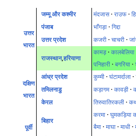
जम्मू और कश्मीर
मंदजास
·
राउफ
·
ह
पंजाब
भाँगड़ा
·
गिद्दा
उत्तर
उत्तर प्रदेश
कजरी
·
चाचरी
·
जा
भारत
कामड़
·
कालबेलिया
राजस्थान
,
हरियाणा
पनिहारी
·
बगरिया
·
आंध्र प्रदेश
कुम्मी
·
घंटामर्दाला
·
दक्षिण
तमिलनाडु
कड़ागम
·
कावड़ी
·
क
भारत
केरल
तिरुवातिरकली
·
क
करमा
·
घुमकड़िया की
बिहार
बैमा
·
माघा
·
माधी
·
पूर्वी