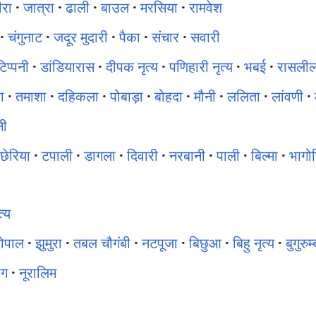
ीरा
·
जात्रा
·
ढाली
·
बाउल
·
मरसिया
·
रामवेश
·
चंगुनाट
·
जदूर मुदारी
·
पैका
·
संचार
·
सवारी
टिप्पनी
·
डांडियारास
·
दीपक नृत्य
·
पणिहारी नृत्य
·
भबई
·
रासलील
ा
·
तमाशा
·
दहिकला
·
पोबाड़ा
·
बोहदा
·
मौनी
·
ललिता
·
लांवणी
·
ी
छेरिया
·
टपाली
·
डागला
·
दिवारी
·
नरबानी
·
पाली
·
बिल्मा
·
भागो
त्य
ोपाल
·
झुमुरा
·
तबल चौगंबी
·
नटपूजा
·
बिछुआ
·
बिहु नृत्य
·
बुगुरुम्
ंग
·
नूरालिम