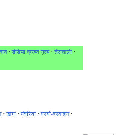
्दाद
·
डंडिया क्रष्ण नृत्य
·
तेराताली
·
ा
·
डांगा
·
पंवरिया
·
बरबो-बरवाहन
·