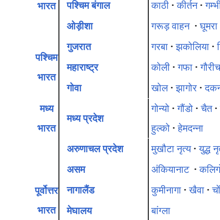
पश्चिम बंगाल
काठी
·
कीर्तन
·
गम्भ
भारत
ओड़ीशा
गरूड़ वाहन
·
घूमरा
गुजरात
गरबा
·
झकोलिया
·
पश्चिम
महाराष्ट्र
कोली
·
गफा
·
गौरीच
भारत
गोवा
खोल
·
झागोर
·
दकन
मध्य
गोन्यो
·
गौंडो
·
चैत
·
मध्य प्रदेश
भारत
हुल्को
·
हेमदन्ना
अरुणाचल प्रदेश
मुखौटा नृत्य
·
युद्ध नृ
असम
अंकियानाट
·
कलिग
नागालैंड
कुमीनागा
·
खैवा
·
चो
पूर्वोत्तर
भारत
मेघालय
बांग्ला