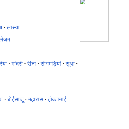
ा
·
लास्या
लेजम
रिया
·
मांदरी
·
रीना
·
सीगमड़ियां
·
सूआ
·
बा
·
बोईसाजू
·
महारास
·
होब्जानाई