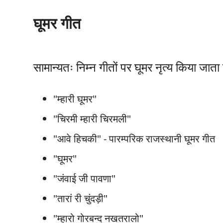
घूमर गीत
सामान्यतः निम्न गीतों पर घूमर नृत्य किया जाता
"म्हारी घूमर"
"चिरमी म्हारी चिरमली"
"आवे हिचकी" - पारम्परिक राजस्थानी घूमर गीत
"घूमर"
"जंवाई जी पावणा"
"तारां री चुंदड़ी"
"म्हारो गोरबन्द नखतरालो"