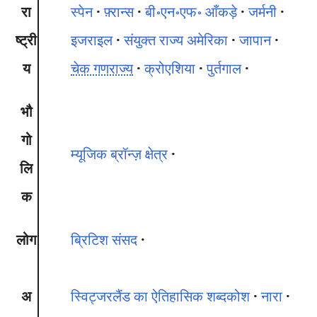
रा
स्पेन
फ़्रान्स
बी॰एन॰एफ॰ आँकड़े
जर्मनी
ष्ट्री
इजराइल
संयुक्त राज्य अमेरिका
जापान
य
चेक गणराज्य
क्रोएशिया
पुर्तगाल
भौ
गो
म्यूजिक ब्रॉन्ज़ क्षेत्र
लि
क
लोग
ब्रिटिश संसद
अ
स्विट्जरलैंड का ऐतिहासिक शब्दकोश
नारा