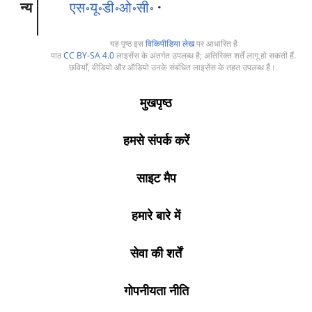
न्य
एस॰यू॰डी॰ओ॰सी॰
यह पृष्ठ इस
विकिपीडिया लेख
पर आधारित है
पाठ
CC BY-SA 4.0
लाइसेंस के अंतर्गत उपलब्ध है; अतिरिक्त शर्तें लागू हो सकती हैं.
छवियाँ, वीडियो और ऑडियो उनके संबंधित लाइसेंस के तहत उपलब्ध हैं।.
मुखपृष्ठ
हमसे संपर्क करें
साइट मैप
हमारे बारे में
सेवा की शर्तें
गोपनीयता नीति