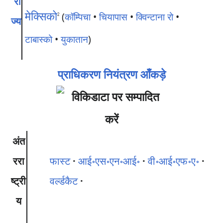
रा
मेक्सिको
(
कॉम्पिचा
•
चियापास
•
क्विन्टाना रो
•
2
ज्य
टाबास्को
•
युकातान
)
प्राधिकरण नियंत्रण आँकड़े
अंत
ररा
फास्ट
आई॰एस॰एन॰आई॰
वी॰आई॰एफ॰ए॰
ष्ट्री
वर्ल्डकैट
य