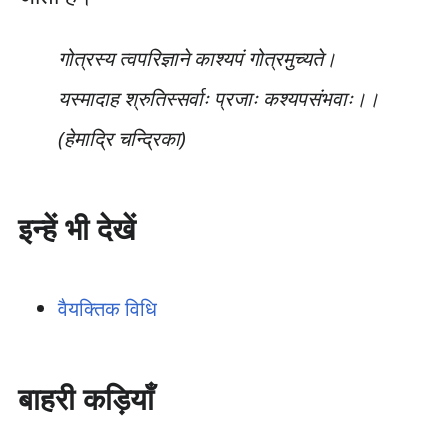
गोत्रस्य त्वपरिज्ञाने काश्यपं गोत्रमुच्यते।
यस्मादाह श्रुतिस्सर्वाः प्रजाः कश्यपसंभवाः।।
(हेमाद्रि चन्द्रिका)
इन्हें भी देखें
वैयक्तिक विधि
बाहरी कड़ियाँ