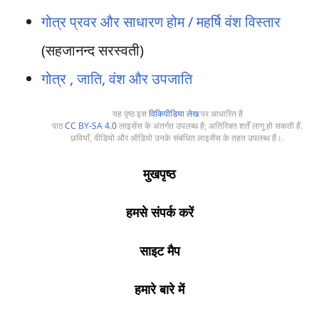
गोत्र प्रवर और साधारण होम / महर्षि वंश विस्तार
(सहजानन्द सरस्वती)
गोत्र , जाति, वंश और उपजाति
यह पृष्ठ इस
विकिपीडिया लेख
पर आधारित है
पाठ
CC BY-SA 4.0
लाइसेंस के अंतर्गत उपलब्ध है; अतिरिक्त शर्तें लागू हो सकती हैं.
छवियाँ, वीडियो और ऑडियो उनके संबंधित लाइसेंस के तहत उपलब्ध हैं।.
मुखपृष्ठ
हमसे संपर्क करें
साइट मैप
हमारे बारे में