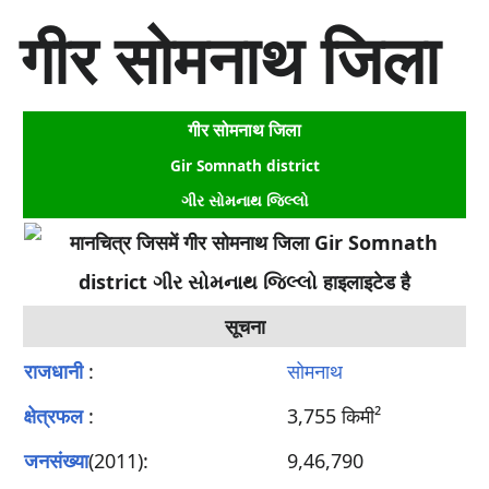
सा
गीर सोमनाथ जिला
म
ग्री
प
र
गीर सोमनाथ जिला
जा
एँ
Gir Somnath district
ગીર સોમનાથ જિલ્લો
सूचना
राजधानी
:
सोमनाथ
क्षेत्रफल
:
3,755 किमी²
जनसंख्या
(2011):
9,46,790