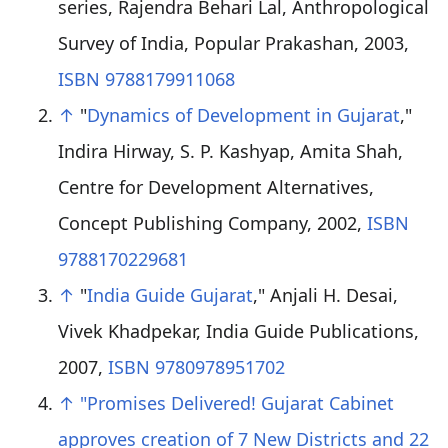
series, Rajendra Behari Lal, Anthropological
Survey of India, Popular Prakashan, 2003,
ISBN 9788179911068
↑
"
Dynamics of Development in Gujarat
,"
Indira Hirway, S. P. Kashyap, Amita Shah,
Centre for Development Alternatives,
Concept Publishing Company, 2002,
ISBN
9788170229681
↑
"
India Guide Gujarat
," Anjali H. Desai,
Vivek Khadpekar, India Guide Publications,
2007,
ISBN 9780978951702
↑
"Promises Delivered! Gujarat Cabinet
approves creation of 7 New Districts and 22