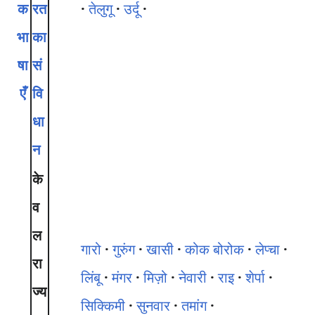
क
रत
तेलुगू
उर्दू
भा
का
षा
सं
एँ
वि
धा
न
के
व
ल
गारो
गुरुंग
खासी
कोक बोरोक
लेप्चा
रा
लिंबू
मंगर
मिज़ो
नेवारी
राइ
शेर्पा
ज्य
सिक्किमी
सुनवार
तमांग