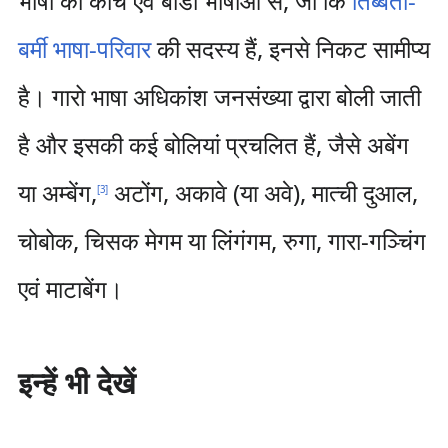
भाषा का कोच एवं बोडो भाषाओ से, जो कि
तिब्बती-
बर्मी भाषा-परिवार
की सदस्य हैं, इनसे निकट सामीप्य
है। गारो भाषा अधिकांश जनसंख्या द्वारा बोली जाती
है और इसकी कई बोलियां प्रचलित हैं, जैसे अबेंग
या अम्बेंग,
अटोंग, अकावे (या अवे), मात्ची दुआल,
[
3
]
चोबोक, चिसक मेगम या लिंगंगम, रुगा, गारा-गञ्चिंग
एवं माटाबेंग।
इन्हें भी देखें