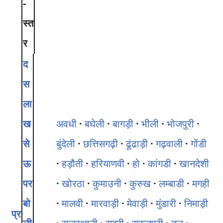
-
स्त
र
द
स
ला
ख
अवधी
बघेली
बागड़ी
भीली
भोजपुरी
से
बुंदेली
छत्तिसगढ़ी
ढूंढाड़ी
गढ़वाली
गोंडी
ऊ
हड़ौती
हरियाणवी
हो
कांगडी
खानदेशी
पर
खोरठा
कुमाउनी
कुरुख
लम्बाडी
मगही
बो
मालवी
मारवाड़ी
मेवाड़ी
मुंडारी
निमाड़ी
प्र