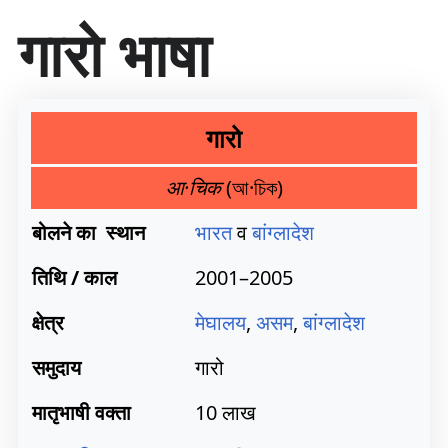
सा
गारो भाषा
म
ग्री
प
र
जा
गारो
एँ
आ·चिक
(আ·চিক)
बोलने का स्थान
भारत
व
बांग्लादेश
तिथि / काल
2001–2005
क्षेत्र
मेघालय
,
असम
,
बांग्लादेश
समुदाय
गारो
मातृभाषी वक्ता
10 लाख