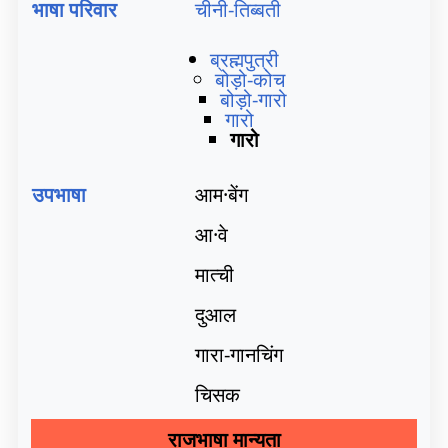
भाषा परिवार
चीनी-तिब्बती
ब्रह्मपुत्री
बोड़ो-कोच
बोड़ो-गारो
गारो
गारो
उपभाषा
आम·बेंग
आ·वे
मात्ची
दुआल
गारा-गानचिंग
चिसक
राजभाषा मान्यता