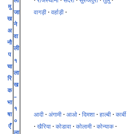
ली
राजस्थानी
सदरी
सुरुजपुरी
तुलु
मु
जा
वागड़ी
वर्हाड़ी
ख
ने
अ
वा
नौ
ली
प
१
चा
ला
रि
ख
क
–
भा
१
षा
आदी
अंगामी
आओ
दिमशा
हाल्बी
कार्बी
०
एँ
खैरिया
कोडावा
कोलामी
कोन्याक
ला