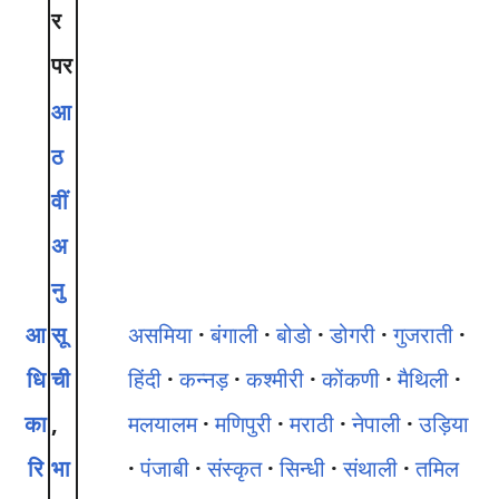
र
पर
आ
ठ
वीं
अ
नु
आ
सू
असमिया
बंगाली
बोडो
डोगरी
गुजराती
धि
ची
हिंदी
कन्नड़
कश्मीरी
कोंकणी
मैथिली
का
,
मलयालम
मणिपुरी
मराठी
नेपाली
उड़िया
रि
भा
पंजाबी
संस्कृत
सिन्धी
संथाली
तमिल