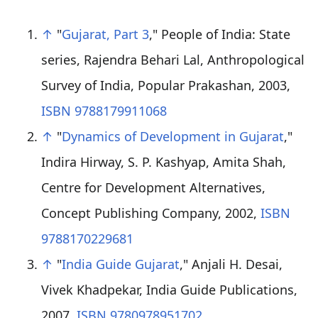
↑
"
Gujarat, Part 3
," People of India: State
series, Rajendra Behari Lal, Anthropological
Survey of India, Popular Prakashan, 2003,
ISBN 9788179911068
↑
"
Dynamics of Development in Gujarat
,"
Indira Hirway, S. P. Kashyap, Amita Shah,
Centre for Development Alternatives,
Concept Publishing Company, 2002,
ISBN
9788170229681
↑
"
India Guide Gujarat
," Anjali H. Desai,
Vivek Khadpekar, India Guide Publications,
2007,
ISBN 9780978951702