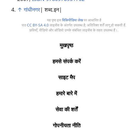
↑
गांधीनगर
| शब्द.इन|
यह पृष्ठ इस
विकिपीडिया लेख
पर आधारित है
पाठ
CC BY-SA 4.0
लाइसेंस के अंतर्गत उपलब्ध है; अतिरिक्त शर्तें लागू हो सकती हैं.
छवियाँ, वीडियो और ऑडियो उनके संबंधित लाइसेंस के तहत उपलब्ध हैं।.
मुखपृष्ठ
हमसे संपर्क करें
साइट मैप
हमारे बारे में
सेवा की शर्तें
गोपनीयता नीति