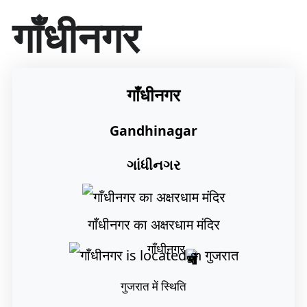
सा
गाँधीनगर
म
ग्री
प
र
जा
गाँधीनगर
एँ
Gandhinagar
ગાંધીનગર
गाँधीनगर का अक्षरधाम मंदिर
गाँधीनगर
गुजरात में स्थिति